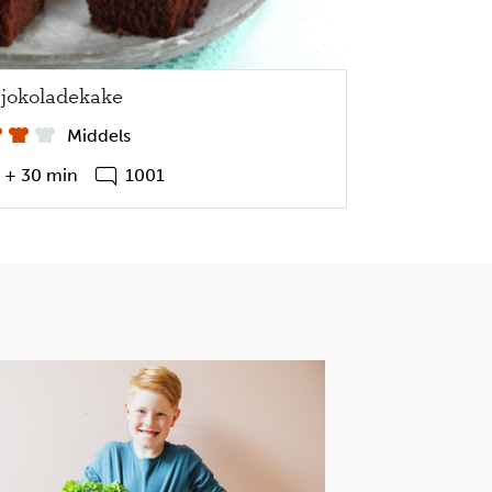
jokoladekake
lt og godt!
Middels
an-ispinner!
t + 30 min
1001