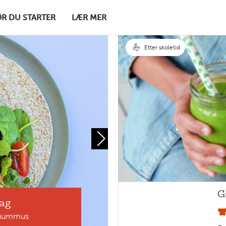
ØR DU STARTER
LÆR MER
Etter skoletid
G
ag
Hvem digger
 hummus
P