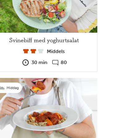
Svinebiff med yoghurtsalat
Middels
30 min
80
Middag