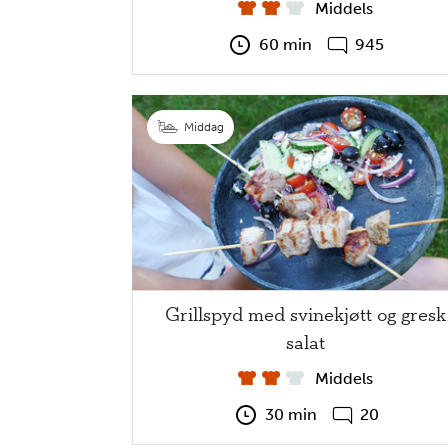
Middels
60 min
945
Middag
Grillspyd med svinekjøtt og gresk
salat
Middels
30 min
20