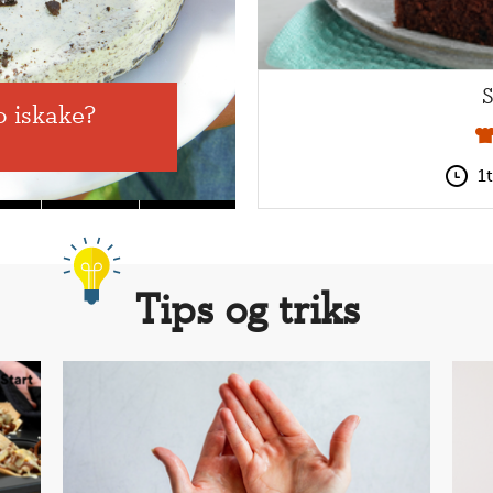
S
o iskake?
Enke
Ban
1
Tips og triks