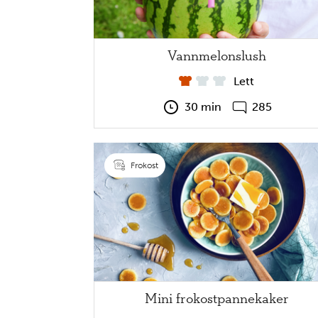
Vannmelonslush
Lett
30 min
285
Frokost
Mini frokostpannekaker