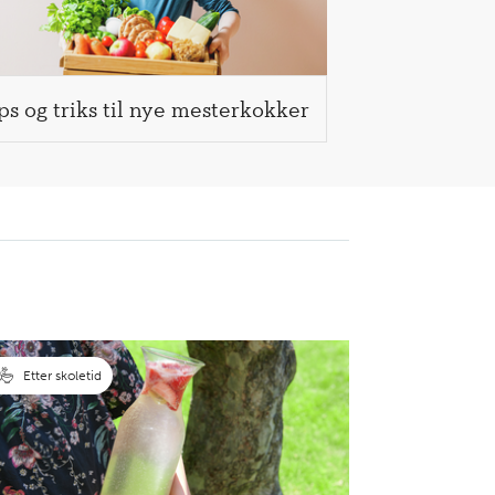
ps og triks til nye mesterkokker
Etter skoletid