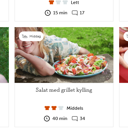
Lett
15 min
17
Middag
Salat med grillet kylling
Middels
40 min
34