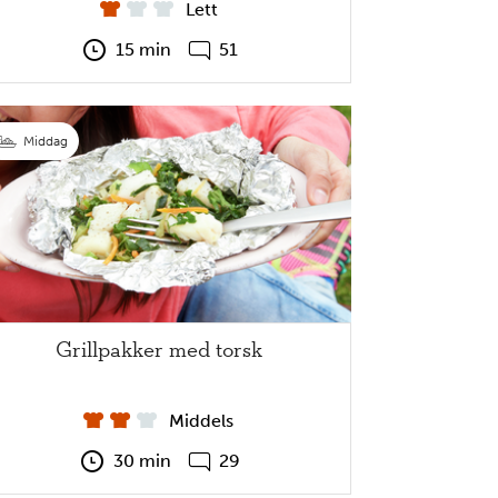
Lett
15 min
51
Middag
Grillpakker med torsk
Middels
30 min
29