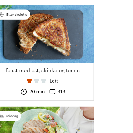
Etter skoletid
Toast med ost, skinke og tomat
Lett
20 min
313
Middag