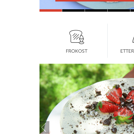
Velg
en
kategori
FROKOST
ETTER