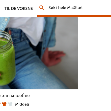
Søk
TIL DE VOKSNE
i
hele
MatStart
rønn smoothie
 ikke pannekaker?
P
Middels
annekaker