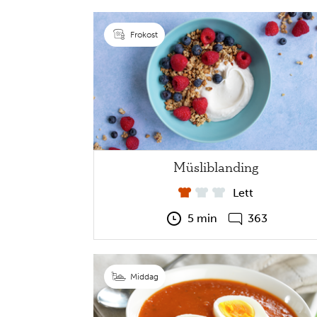
Frokost
Müsliblanding
Lett
5 min
363
Middag