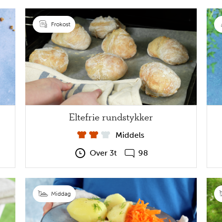
Frokost
Eltefrie rundstykker
Middels
Over 3t
98
Middag