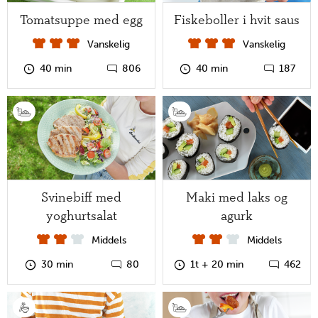
Tomatsuppe med egg
Fiskeboller i hvit saus
Vanskelig
Vanskelig
40 min
806
40 min
187
Svinebiff med
Maki med laks og
yoghurtsalat
agurk
Middels
Middels
30 min
80
1t + 20 min
462