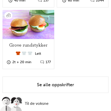
40 min
137
60 min
1044
Grove rundstykker
Lett
2t + 20 min
177
Se alle oppskrifter
Til de voksne