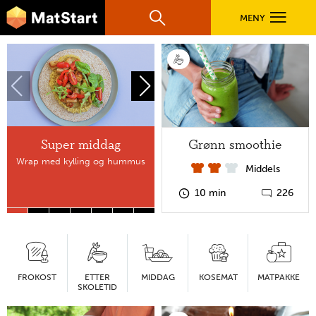
hovednavigasjonsmobilversjon
Hopp til hovedinnhold
MENY
Søk
Hovedn
Matstart
MatStart
OPPSKRIFTER
hjemmeside
FILM
Grønn smoothie
Super middag
Hvem digger ikke
pannekaker?
Wrap med kylling og hummus
Middels
FØR DU STARTER
Pannekaker
10 min
226
LÆR MER
Velg
en
TIL DE VOKSNE
FROKOST
ETTER
MIDDAG
KOSEMAT
MATPAKKE
SKOLETID
kategori