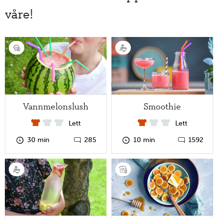
våre!
MatStart på YouTube
Vannmelonslush
Smoothie
Lett
Lett
30 min
285
10 min
1592