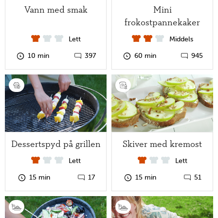
Vann med smak
Mini
frokostpannekaker
Husk håndvask!
Lett
Middels
10 min
397
60 min
945
Dessertspyd på grillen
Skiver med kremost
Lett
Lett
Tips og triks til nye mesterkokker
15 min
17
15 min
51