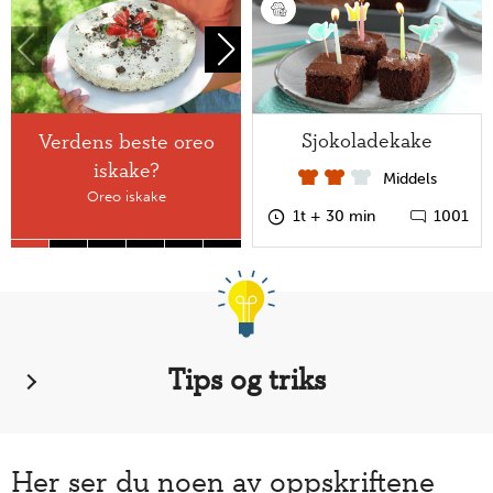
Sjokoladekake
Verdens beste oreo
Enkelt og godt!
iskake?
Banan-ispinner!
Middels
Oreo iskake
1t + 30 min
1001
Tips og triks
Her ser du noen av oppskriftene