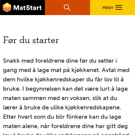
hovednavigasjonsmobilversjon
Hopp til hovedinnhold
MENY
Søk
Hovedn
MatStart
OPPSKRIFTER
Før du starter
FILM
Snakk med foreldrene dine før du setter i
gang med å lage mat på kjøkkenet. Avtal med
FØR DU STARTER
dem hvilke kjøkkenredskaper du får lov til å
bruke. I begynnelsen kan det være lurt å lage
LÆR MER
maten sammen med en voksen, slik at du
lærer å bruke de ulike kjøkkenredskapene.
Etter hvert som du blir flinkere kan du lage
TIL DE VOKSNE
maten alene, når foreldrene dine har gitt deg