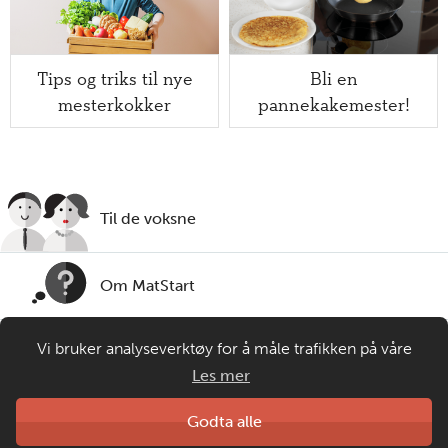
Tips og triks til nye
Bli en
mesterkokker
pannekakemester!
Til de voksne
Om MatStart
Vi bruker analyseverktøy for å måle trafikken på våre
Kontakt oss
nettsider. Informasjonskapsler plasseres i din nettleser og
Les mer
gir oss grunnlag for videreutvikling og drift av våre
tjenester. Om du velger å bruke matprat.no blir
Laget av
Godta alle
Matprat
anonymisert brukerdata samlet inn, men ingen
Copyright © 2026