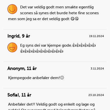
Det var veldig godt men smakte egentlig
Steg
1
scones så synes det burde hete fine scones
Ta ut alle stekebrett fra ovnen, slik at den er tom.
men som jeg sa er det veldig godt 😋🤤
Sett stekeovnen på 180 °C. Bruk over- og
undervarme.
Ingrid
,
9 år
19.11.2024
Eg syns dei var kjempe gode.👍👍👍👍👍👍
👍👍👍👍👍👍👍👍👍👍👍
Anonym
,
11 år
3.11.2024
Kjempegode anbefaler dem!🙂
Sofia!
,
11 år
23.10.2024
Steg
2
Anbefaler det!! Veldig godt og enkelt og lage og
Mål opp mel og ha det i en stor bolle.