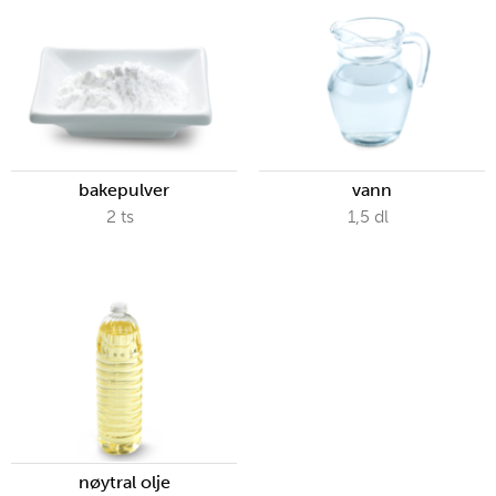
bakepulver
vann
2
ts
1,5
dl
nøytral olje