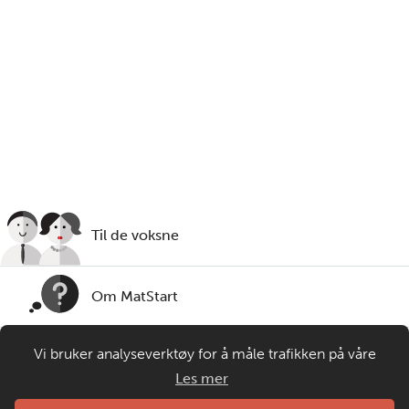
vann:
1,5
dl ,
nøytral olje:
5
ss
Lyst på mer smak?
Du kan også ha i litt skinkebiter, revet ost og hakkede
urter i deigen.
Til de voksne
Om MatStart
Vi bruker analyseverktøy for å måle trafikken på våre
Kontakt oss
nettsider. Informasjonskapsler plasseres i din nettleser og
Les mer
gir oss grunnlag for videreutvikling og drift av våre