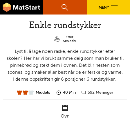
hovednavigasjonsmobilversjon
Hopp til hovedinnhold
MENY
Søk
Hovedn
Enkle rundstykker
MatStart
OPPSKRIFTER
Etter
Skoletid
Lyst til å lage noen raske, enkle rundstykker etter
FILM
skolen? Her har vi brukt samme deig som man bruker til
pinnebrød og stekt dem i ovnen. Det blir nesten som
scones, og smaker aller best når de er ferske og varme.
FØR DU STARTER
I denne oppskriften gir 6 porsjoner 6 rundstykker.
Middels
40 Min
592 Meninger
LÆR MER
vanskelighet
forberedelsestid
Gå
til
kommentarer
TIL DE VOKSNE
ovn