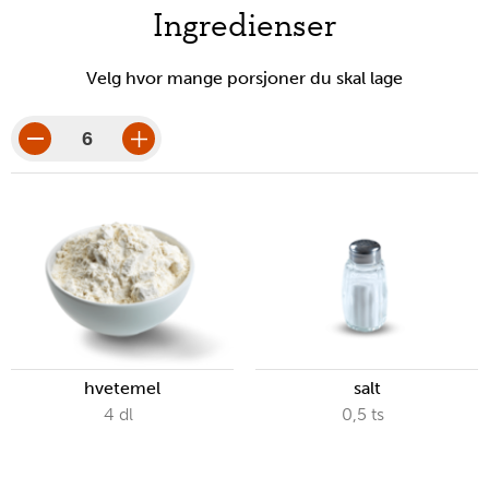
nødvendige
Ingredienser
verktøy
Velg hvor mange porsjoner du skal lage
porsjoner
porsjonsbeløp
hvetemel
salt
4
dl
0,5
ts