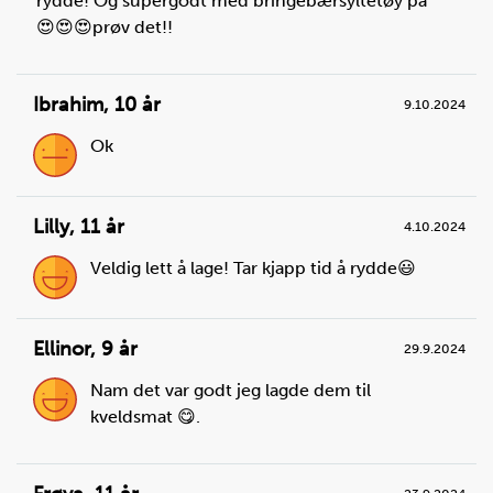
rydde! Og supergodt med bringebærsyltetøy på
😍😍😍prøv det!!
Du trenger
hvetemel:
4
dl
Ibrahim
,
10 år
9.10.2024
Ok
Lilly
,
11 år
4.10.2024
Veldig lett å lage! Tar kjapp tid å rydde😃
Ellinor
,
9 år
29.9.2024
Nam det var godt jeg lagde dem til
kveldsmat 😋.
Steg
3
Ha salt og bakepulver i bollen. Rør litt rundt med
teskjeen, slik at det blander seg litt sammen.