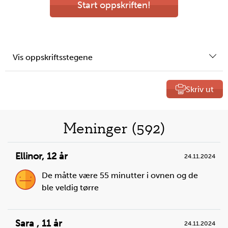
Start oppskriften!
Vis oppskriftsstegene
Skriv ut
Liste
Meninger (592)
over
Ellinor
,
12 år
24.11.2024
oppskrifter
De måtte være 55 minutter i ovnen og de
ble veldig tørre
Sara
,
11 år
24.11.2024