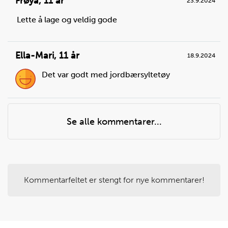
Frøya
,
11 år
23.9.2024
Du trenger
Lette å lage og veldig gode
salt:
0,5
ts ,
bakepulver:
2
ts
Ella-Mari
,
11 år
18.9.2024
Det var godt med jordbærsyltetøy
Se alle kommentarer...
Kommentarfeltet er stengt for nye kommentarer!
Steg
4
Mål opp vann og olje, og ha i bollen.
Du trenger