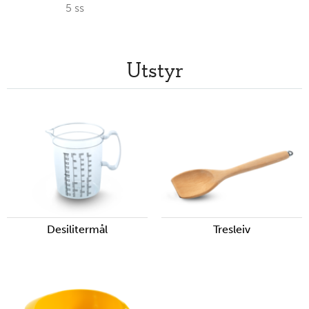
5
ss
Utstyr
Desilitermål
Tresleiv