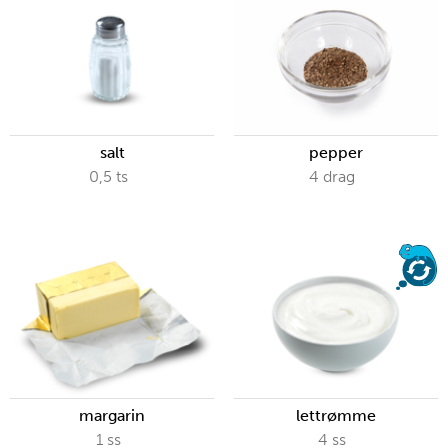
salt
pepper
0,5
ts
4
drag
margarin
lettrømme
1
ss
4
ss