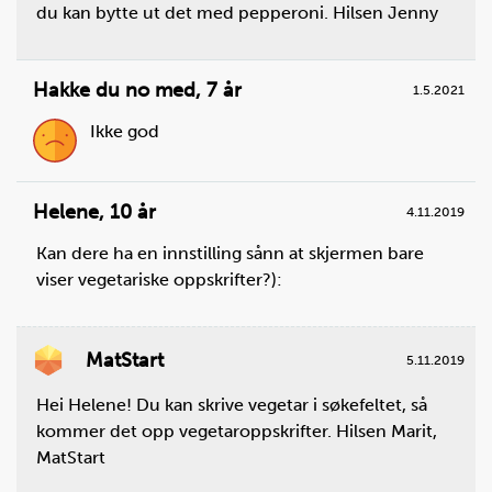
Hvis det er skrevet en annen temperatur på pakken,
du kan bytte ut det med pepperoni. Hilsen Jenny
kan du også justere varmen i stekeovnen etter
dette.
Hakke du no med
,
7 år
Du trenger
1.5.2021
Ikke god
ciabattabrød:
4
stk.
Helene
,
10 år
4.11.2019
Kan dere ha en innstilling sånn at skjermen bare
viser vegetariske oppskrifter?):
MatStart
5.11.2019
Hei Helene! Du kan skrive vegetar i søkefeltet, så
kommer det opp vegetaroppskrifter. Hilsen Marit,
MatStart
Steg
3