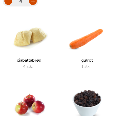
porsjoner
porsjonsbeløp
ciabattabrød
gulrot
4
stk.
1
stk.