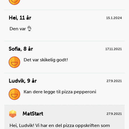
Steg
1
Ta ut alle stekebrett fra ovnen, slik at den er tom.
Sett stekeovnen på 190 °C. Bruk over- og
Hei
,
11 år
15.1.2024
undervarme.
Den var 👌
Sofia
,
8 år
17.11.2021
Det var skikelig godt!
Ludvik
,
9 år
27.9.2021
Kan dere legge til pizza pepperoni
MatStart
27.9.2021
Steg
2
Les på pakken hvor lang tid ciabattaene skal steke.
Hei, Ludvik! Vi har en del pizza oppskriften som