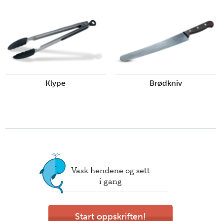
Klype
Brødkniv
Vask hendene og sett
i gang
Start oppskriften!