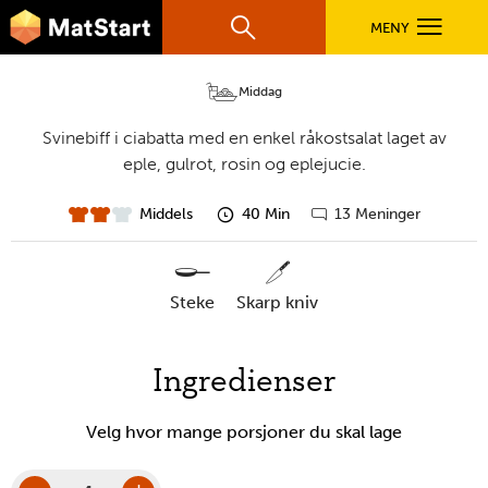
hovednavigasjonsmobilversjon
Hopp til hovedinnhold
Svinebiff i ciabatta
MENY
Søk
Hovedn
MatStart
Middag
OPPSKRIFTER
Svinebiff i ciabatta med en enkel råkostsalat laget av
eple, gulrot, rosin og eplejucie.
FILM
Middels
40 Min
13 Meninger
vanskelighet
forberedelsestid
Gå
til
FØR DU STARTER
kommentarer
steke
skarp kniv
LÆR MER
nødvendige
Ingredienser
verktøy
TIL DE VOKSNE
Velg hvor mange porsjoner du skal lage