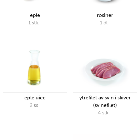
eple
rosiner
1
stk.
1
dl
eplejuice
ytrefilet av svin i skiver
2
ss
(svinefilet)
4
stk.