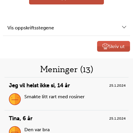
Vis oppskriftsstegene
Skriv ut
Liste
Meninger (13)
over
Jeg vil helst ikke si
,
14 år
25.1.2024
oppskrifter
Smakte litt rart med rosiner
Tina
,
6 år
25.1.2024
Den var bra