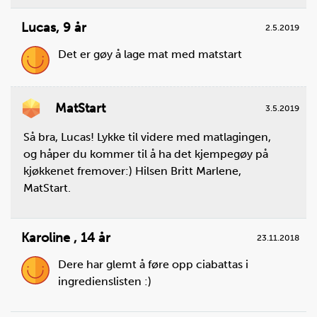
Legg ciabattaene på en rist og sett dem inn midt i
ovnen.
Lucas
,
9 år
2.5.2019
Det er gøy å lage mat med matstart
Lyst på en grov variant?
Du kan også bruke grove ciabattaer, eller - rundstykker.
MatStart
3.5.2019
Det er også veldig godt!
Så bra, Lucas! Lykke til videre med matlagingen,
og håper du kommer til å ha det kjempegøy på
kjøkkenet fremover:) Hilsen Britt Marlene,
MatStart.
Husk å ta tiden!
Karoline
,
14 år
23.11.2018
Dere har glemt å føre opp ciabattas i
ingredienslisten :)