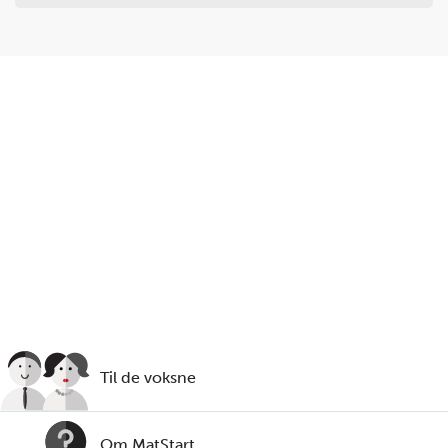
Steg
5
Lag råkostsalaten. Skyll og skrell gulrot. Vask eple.
Du trenger
Til de voksne
gulrot:
1
stk. ,
eple:
1
stk.
Om MatStart