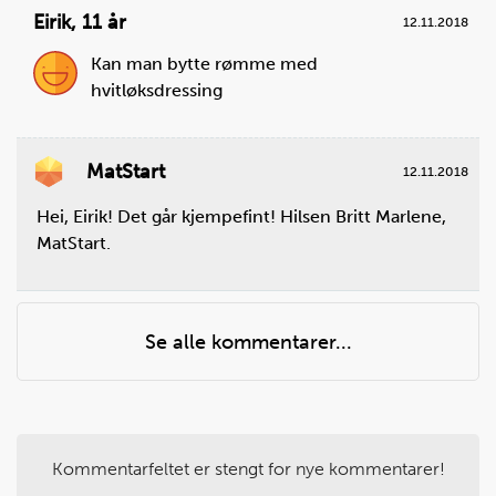
Eirik
,
11 år
12.11.2018
Kan man bytte rømme med
hvitløksdressing
MatStart
12.11.2018
Steg
4
Hei, Eirik! Det går kjempefint! Hilsen Britt Marlene,
Bruk grytekluter og ta risten med ciabattaene ut av
MatStart.
ovnen, når de er ferdige. Sett risten på et sted som
tåler varme til avkjøling.
Se alle kommentarer...
Husk å skru av ovnen!
Kommentarfeltet er stengt for nye kommentarer!