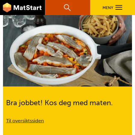
hovednavigasjonsmobilversjon
Hopp til hovedinnhold
MENY
Søk
Hovedn
Seipanne
MatStart
OPPSKRIFTER
med
grønnsaker
FILM
oppsummering
FØR DU STARTER
LÆR MER
Bra jobbet! Kos deg med maten.
TIL DE VOKSNE
Til oversiktssiden