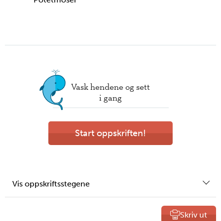
Vask hendene og sett
i gang
Start oppskriften!
Vis oppskriftsstegene
Skriv ut