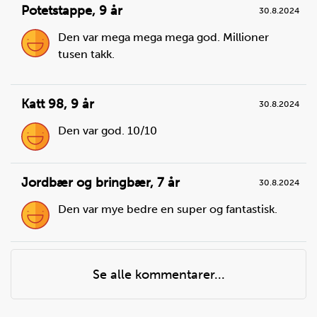
Potetstappe
,
9 år
30.8.2024
Den var mega mega mega god. Millioner
tusen takk.
Katt 98
,
9 år
30.8.2024
Den var god. 10/10
Jordbær og bringbær
,
7 år
30.8.2024
Steg
3
Sett kjelen på kokeplaten og skru på full varme. Når
Den var mye bedre en super og fantastisk.
det koker, skru ned varmen til middels slik at det
ikke koker over. Kok potetene i 20 minutter.
Se alle kommentarer...