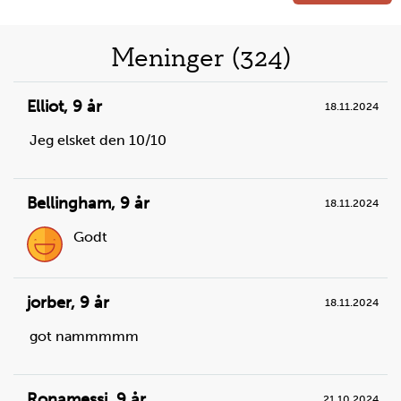
Liste
Meninger (324)
over
Elliot
,
9 år
18.11.2024
oppskrifter
Jeg elsket den 10/10
Bellingham
,
9 år
18.11.2024
Godt
Steg
1
Fyll en stor kjele halvfull med vann.
jorber
,
9 år
18.11.2024
Du trenger
got nammmmm
vann:
til koking
Ronamessi
,
9 år
21.10.2024