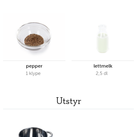
pepper
lettmelk
1
klype
2,5
dl
Utstyr