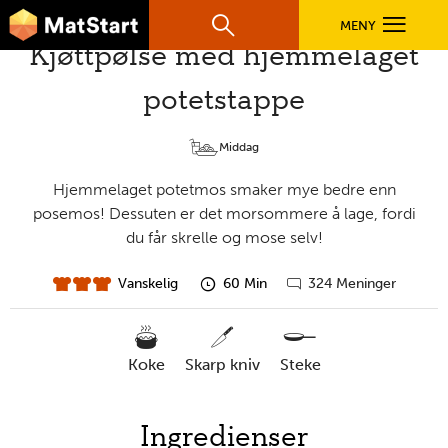
hovednavigasjonsmobilversjon
Hopp til hovedinnhold
MENY
Søk
Hovedn
Kjøttpølse med hjemmelaget
MatStart
potetstappe
OPPSKRIFTER
Middag
FILM
Hjemmelaget potetmos smaker mye bedre enn
posemos! Dessuten er det morsommere å lage, fordi
du får skrelle og mose selv!
FØR DU STARTER
Vanskelig
60 Min
324 Meninger
vanskelighet
forberedelsestid
Gå
til
LÆR MER
kommentarer
koke
skarp kniv
steke
TIL DE VOKSNE
nødvendige
Ingredienser
verktøy