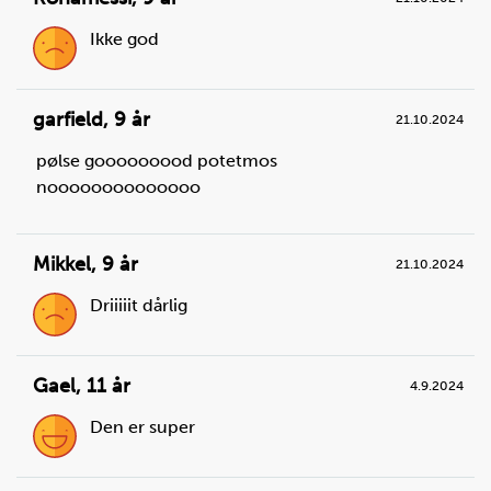
Ikke god
garfield
,
9 år
21.10.2024
pølse gooooooood potetmos
noooooooooooooo
Mikkel
,
9 år
21.10.2024
Steg
2
Skyll og skrell potetene over vasken og legg dem i
Driiiiit dårlig
kjelen med vann. Husk å kaste skallet i spøla når du
er ferdig.
Gael
,
11 år
4.9.2024
Du trenger
Den er super
potet:
10
stk.