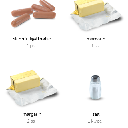
skinnfri kjøttpølse
margarin
1
pk
1
ss
margarin
salt
2
ss
1
klype