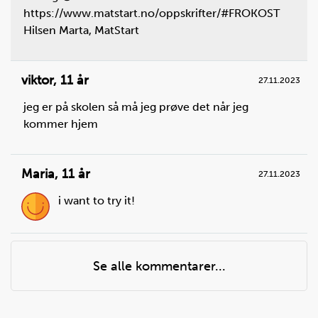
https://www.matstart.no/oppskrifter/#FROKOST
Hilsen Marta, MatStart
viktor
,
11 år
27.11.2023
Steg
4
jeg er på skolen så må jeg prøve det når jeg
Skjær kålbladene i tynne strimler på tvers. Skjær
kommer hjem
strimlene i mindre biter. Skjær litt av gangen og pass
på fingrene dine. Ha kålen i en bolle.
Maria
,
11 år
27.11.2023
i want to try it!
Se alle kommentarer...