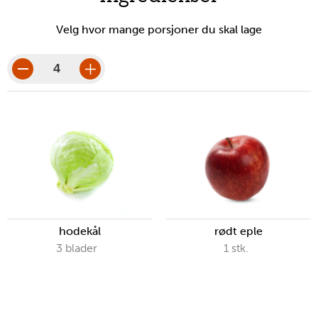
verktøy
Velg hvor mange porsjoner du skal lage
porsjoner
porsjonsbeløp
hodekål
rødt eple
3
blader
1
stk.