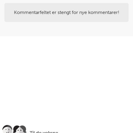
Kommentarfeltet er stengt for nye kommentarer!
Steg
5
Skyll eple i kaldt vann.
Du trenger
rødt eple:
1
stk.
Til de voksne