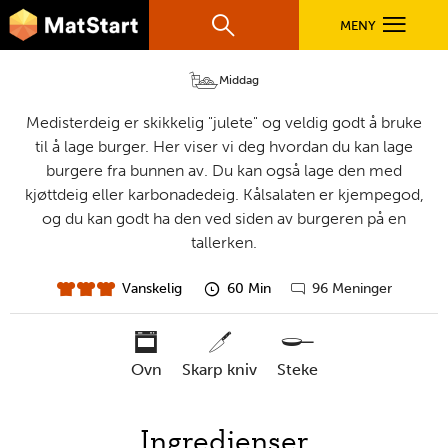
hovednavigasjonsmobilversjon
Hopp til hovedinnhold
Juleburger
MENY
Søk
Hovedn
Middag
MatStart
OPPSKRIFTER
Medisterdeig er skikkelig "julete" og veldig godt å bruke
til å lage burger. Her viser vi deg hvordan du kan lage
burgere fra bunnen av. Du kan også lage den med
FILM
kjøttdeig eller karbonadedeig. Kålsalaten er kjempegod,
og du kan godt ha den ved siden av burgeren på en
tallerken.
FØR DU STARTER
Vanskelig
60 Min
96 Meninger
vanskelighet
forberedelsestid
Gå
LÆR MER
til
kommentarer
ovn
skarp kniv
steke
TIL DE VOKSNE
nødvendige
Ingredienser