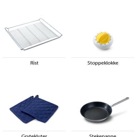
Rist
Stoppeklokke
Grytekluter
Stekepanne