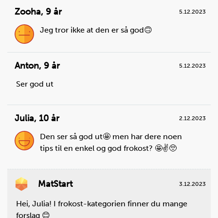
Zooha
,
9 år
5.12.2023
Jeg tror ikke at den er så god🙃
Anton
,
9 år
5.12.2023
Ser god ut
Steg
3
Julia
,
10 år
Legg bladene oppå hverandre og rull sammen til en
2.12.2023
lefse.
Den ser så god ut🤩 men har dere noen
tips til en enkel og god frokost? 🤩✌️🥺
MatStart
3.12.2023
Hei, Julia! I frokost-kategorien finner du mange
forslag 😊