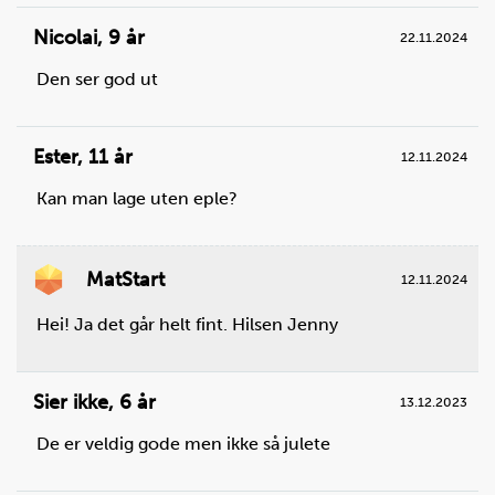
Nicolai
,
9 år
22.11.2024
Den ser god ut
Ester
,
11 år
12.11.2024
Kan man lage uten eple?
MatStart
12.11.2024
Steg
2
Riv blader av kålen. Skyll dem under kaldt vann.
Hei! Ja det går helt fint. Hilsen Jenny
Du trenger
hodekål:
3
blader
Sier ikke
,
6 år
13.12.2023
De er veldig gode men ikke så julete