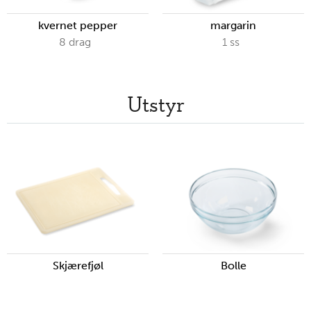
kvernet pepper
margarin
8
drag
1
ss
Utstyr
Skjærefjøl
Bolle