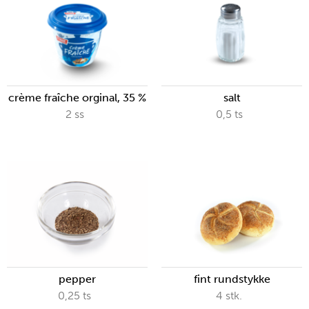
crème fraîche orginal, 35 %
salt
2
ss
0,5
ts
pepper
fint rundstykke
0,25
ts
4
stk.