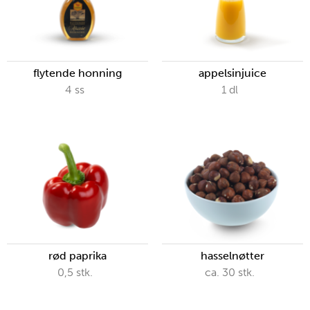
flytende honning
appelsinjuice
4
ss
1
dl
rød paprika
hasselnøtter
0,5
stk.
ca.
30
stk.