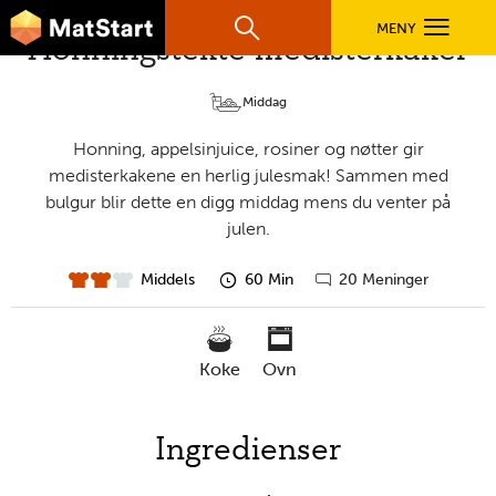
hovednavigasjonsmobilversjon
Hopp til hovedinnhold
MENY
Søk
Honningstekte medisterkaker
Hovedn
MatStart
Middag
OPPSKRIFTER
Honning, appelsinjuice, rosiner og nøtter gir
medisterkakene en herlig julesmak! Sammen med
FILM
bulgur blir dette en digg middag mens du venter på
julen.
FØR DU STARTER
Middels
60 Min
20 Meninger
vanskelighet
forberedelsestid
Gå
til
kommentarer
LÆR MER
koke
ovn
TIL DE VOKSNE
nødvendige
Ingredienser
verktøy