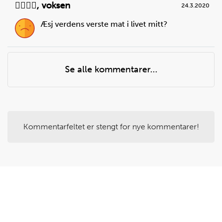
🏴‍☠️🏴‍☠️
,
voksen
24.3.2020
Æsj verdens verste mat i livet mitt?
Steg
4
Legg noen klatter av margarin oppå medisterkakene.
Bruk en ts til å dele opp margarinen i klatter.
Se alle kommentarer...
Du trenger
margarin:
1
ss
Kommentarfeltet er stengt for nye kommentarer!