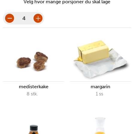
Velg hvor mange porsjoner du skal lage
porsjoner
porsjonsbeløp
medisterkake
margarin
8
stk.
1
ss