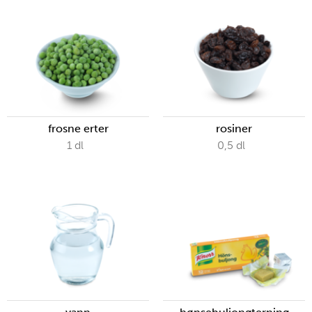
frosne erter
rosiner
1
dl
0,5
dl