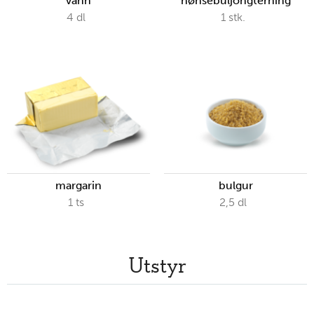
vann
hønsebuljongterning
4
dl
1
stk.
margarin
bulgur
1
ts
2,5
dl
Utstyr