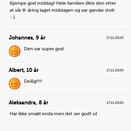
Kjempe god middag! Hele familien likte den etter
at vår 8-åring laget middagen og var ganske stolt
:-).
Steg
3
Johannes
,
9 år
17.11.2020
Legg medisterkaker i en ildfast form.
Den var super god
Du trenger
medisterkake:
8
stk.
Albert
,
10 år
17.11.2020
Deilig!!!!
Aleksandra
,
8 år
17.11.2020
Har ikke smakt enda men det ser godt ut