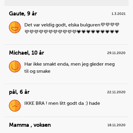
Gaute
,
9 år
1.3.2021
Det var veldig godt, elska bulguren💜💜💜💜
💜💜💜💜💜💜💜💜💜💜💜💗💗💗💗💗💗💗💗💗
Michael
,
10 år
29.11.2020
Steg
2
Har ikke smakt enda, men jeg gleder meg
Sett stekeovnen på 200 °C. Bruk over- og
til og smake
undervarme.
pål
,
6 år
22.11.2020
IKKE BRA ! men litt godt da :) hade
Mamma
,
voksen
18.11.2020