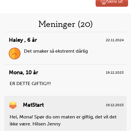
Skriv ut
Liste
Meninger (20)
over
Haley
,
6 år
22.11.2024
oppskrifter
Det smaker så ekstremt dårlig
Mona
,
10 år
19.12.2023
ER DETTE GIFTIG!!!
Steg
1
Sett en rist midt i en tom ovn.
MatStart
19.12.2023
Hei, Mona! Spør du om maten er giftig, det vil det
ikke være. Hilsen Jenny