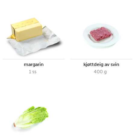
margarin
kjøttdeig av svin
1
ss
400
g