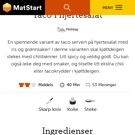
hovednavigasjonsmobilversjon
Hopp til hovedinnhold
MENY
Søk
Hovedn
Taco i hjertesalat
MatStart
Middag
OPPSKRIFTER
En spennende variant av taco servert på hjertesalat med
ris og grønnsaker! I denne varianten skal kjøttdeigen
FILM
stekes med chilibønner. Litt spicy og veldig godt. Du kan
også leke deg med smaker, og tilsette litt ekstra chili
eller tacokrydder i kjøttdeigen.
FØR DU STARTER
Middels
40 Min
53 Meninger
vanskelighet
forberedelsestid
Gå
til
LÆR MER
kommentarer
skarp kniv
koke
steke
TIL DE VOKSNE
nødvendige
Ingredienser
verktøy