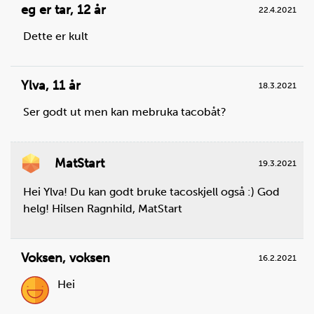
eg er tar
,
12 år
22.4.2021
Dette er kult
Ylva
,
11 år
18.3.2021
Ser godt ut men kan mebruka tacobåt?
Steg
3
MatStart
19.3.2021
Når vannet koker: Bruk en klype og legg posene
med ris i vannet. Kok dem så lenge det står på
Hei Ylva! Du kan godt bruke tacoskjell også :) God
pakken. Skru ned til middels varme, slik at det ikke
helg! Hilsen Ragnhild, MatStart
koker over.
Du trenger
Voksen
,
voksen
16.2.2021
boil-in-bag ris:
1
pose
Hei