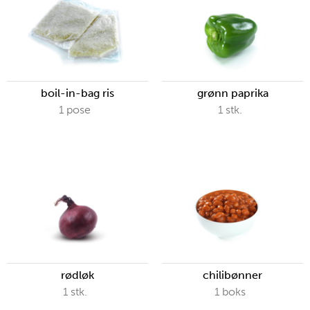
boil-in-bag ris
grønn paprika
1
pose
1
stk.
rødløk
chilibønner
1
stk.
1
boks