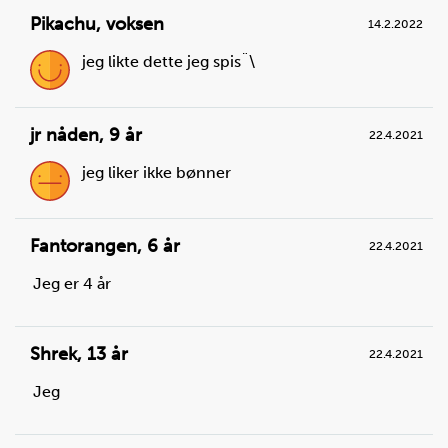
Pikachu
,
voksen
14.2.2022
jeg likte dette jeg spis¨\
jr nåden
,
9 år
22.4.2021
jeg liker ikke bønner
Steg
2
Sett en kjele på en kokeplate. Bruk et desilitermål,
Fantorangen
,
6 år
22.4.2021
eller en mugge og fyll kjelen halvfull med vann. Ha i
salt, og skru platen på fullt.
Jeg er 4 år
Du trenger
vann:
til koking ,
salt:
1
ts
Shrek
,
13 år
22.4.2021
Jeg