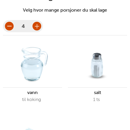
Velg hvor mange porsjoner du skal lage
porsjoner
porsjonsbeløp
vann
salt
til koking
1
ts