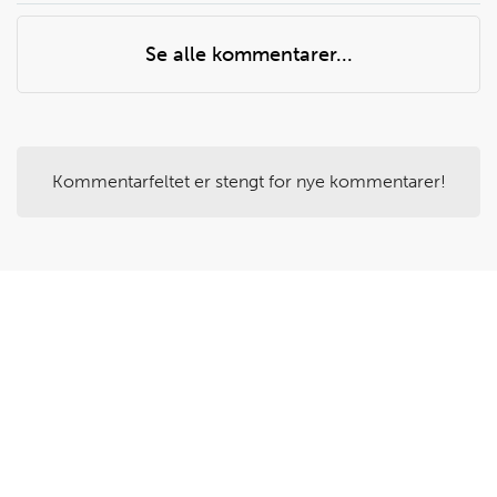
Se alle kommentarer...
Husk å ta tiden!
Kommentarfeltet er stengt for nye kommentarer!
Steg
4
Mens risen koker kan du gjøre klar resten av