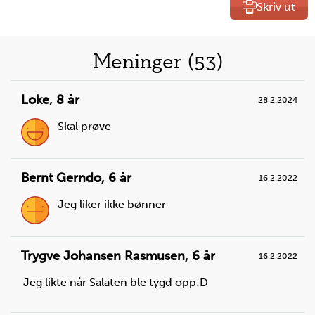
Skriv ut
Liste
Meninger (53)
over
Loke
,
8 år
28.2.2024
oppskrifter
Skal prøve
Bernt Gerndo
,
6 år
16.2.2022
Jeg liker ikke bønner
Steg
1
Les på pakken og finn ut hvor lenge risen skal koke.
Trygve Johansen Rasmusen
,
6 år
16.2.2022
Jeg likte når Salaten ble tygd opp:D