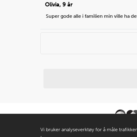
Olivia
,
9 år
Super gode alle i familien min ville ha d
Vi bruker analyseverktøy for å måle trafikken
gir oss grunnlag for videreutvikling og drift