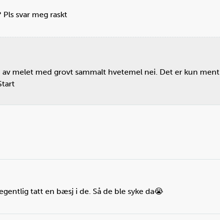
Pls svar meg raskt
n av melet med grovt sammalt hvetemel nei. Det er kun ment
Start
gentlig tatt en bæsj i de. Så de ble syke da😭