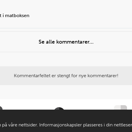
et i matboksen
Se alle kommentarer...
Kommentarfeltet er stengt for nye kommentarer!
Til de voksne
Om MatStart
 på våre nettsider. Informasjonskapsler plasseres i din nettlese
 av våre tjenester. Om du velger å bruke matprat.no blir anonym