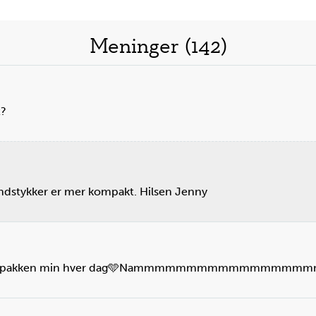
Meninger (142)
t?
rundstykker er mer kompakt. Hilsen Jenny
 med i matpakken min hver dag🩵Nammmmmmmmmmm