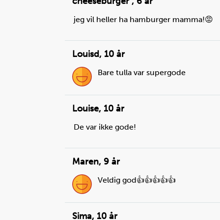
cheeseburger
,
6 år
jeg vil heller ha hamburger mamma!😡
Louisd
,
10 år
Bare tulla var supergode
Louise
,
10 år
De var ikke gode!
Maren
,
9 år
Veldig god👍👍👍👍👍
Sima
,
10 år