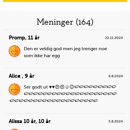
Meninger (164)
Promp
,
11 år
22.11.2024
Den er veldig god men jeg trenger noe
som ikke har egg
Alice
,
9 år
6.8.2024
Ser godt ut ♥️♥️😍😍☺️😊🍉🍉🍉🍉🍉🍉🍉🍉🍉
🍉🍉🍉🍉🍉🍉🍉🍉🍉🍉🍉🍉🍉🍉🍉🍉🍉🍉🍉🍉
🍉🍉🍉🍉🍉🍉🍉🍉🍉🍉🍉🍉🍉🍉🍉🍉🍉🍉🍉
Alissa 10 år
,
10 år
5.8.2024