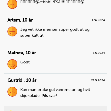
😮‍💨🤢🤮😵‍💫😵æhhh! ÆSJ!!!!😮‍💨🤢🤮😵‍💫😵
Artem
,
10 år
17.6.2024
Jeg vet ikke men ser super godt ut og
super kult ut
Mathea
,
10 år
6.6.2024
Godt
Gurtrid
,
10 år
21.5.2024
Kan man bruke gul vannmelon og hvit
skjokolade. Pils svar!