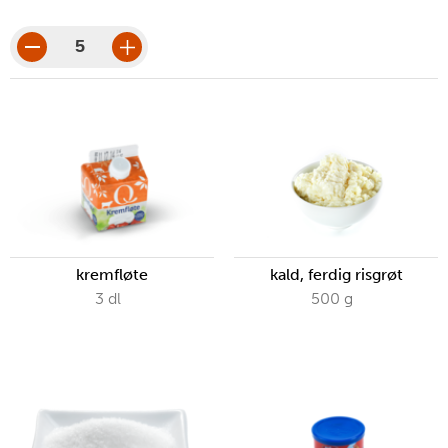
porsjoner
porsjonsbeløp
kremfløte
kald, ferdig risgrøt
3
dl
500
g