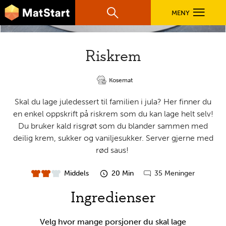
hovednavigasjonsmobilversjon
Hopp til hovedinnhold
MENY
Søk
Hovedn
MatStart
Riskrem
OPPSKRIFTER
Kosemat
FILM
Skal du lage juledessert til familien i jula? Her finner du
en enkel oppskrift på riskrem som du kan lage helt selv!
Du bruker kald risgrøt som du blander sammen med
FØR DU STARTER
deilig krem, sukker og vaniljesukker. Server gjerne med
rød saus!
LÆR MER
Middels
20 Min
35 Meninger
vanskelighet
forberedelsestid
Gå
til
Ingredienser
TIL DE VOKSNE
kommentarer
Velg hvor mange porsjoner du skal lage