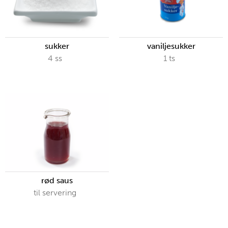
sukker
vaniljesukker
4
ss
1
ts
rød saus
til servering