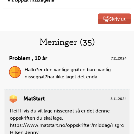
Vis oppskriftsstegene
Skriv ut
Liste
Meninger (35)
over
Problem
,
10 år
7.11.2024
oppskrifter
Hallo?er den vanlige grøten bare vanlig
nissegrøt?har ikke laget det enda
MatStart
8.11.2024
Steg
1
Hei! Hvis du vil lage nissegrøt så er det denne
Mål opp fløte og ha i en bolle.
oppskriften du skal lage.
https://www.matstart.no/oppskrifter/middag/risgrot/
Du trenger
Hilsen Jenny