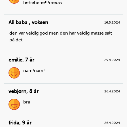
hehehehe!!!meow
Ali baba
,
voksen
16.5.2024
den var veldig god men den har veldig masse salt
på det
emilie
,
7 år
29.4.2024
Steg
3
nam!nam!
Når fløten er stiv og danner fine topper er den klar.
vebjørn
,
8 år
26.4.2024
bra
frida
,
9 år
26.4.2024