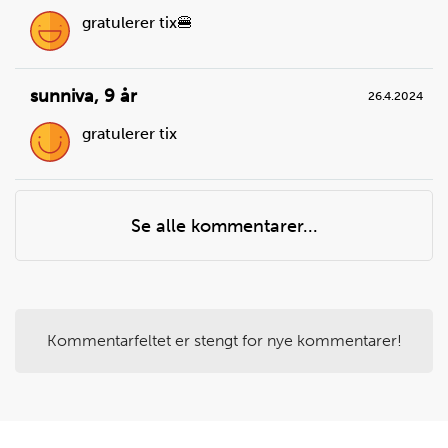
gratulerer tix🍔
sunniva
,
9 år
26.4.2024
gratulerer tix
Steg
4
Mål opp den mengden grøt du trenger.
Du trenger
Se alle kommentarer...
risgrøt:
500
g
Kommentarfeltet er stengt for nye kommentarer!