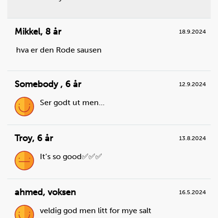
kremfløte:
3
dl
Mikkel
,
8 år
18.9.2024
hva er den Rode sausen
Somebody
,
6 år
12.9.2024
Ser godt ut men...
Troy
,
6 år
13.8.2024
It’s so good✅✅✅
Steg
2
Nå skal du lage krem. Bruk håndmikseren til å vispe
fløten.
ahmed
,
voksen
16.5.2024
veldig god men litt for mye salt