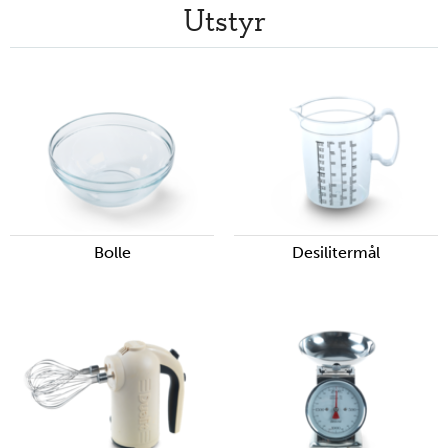
Utstyr
Bolle
Desilitermål