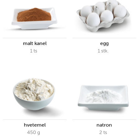
malt kanel
egg
1
ts
1
stk.
hvetemel
natron
450
g
2
ts