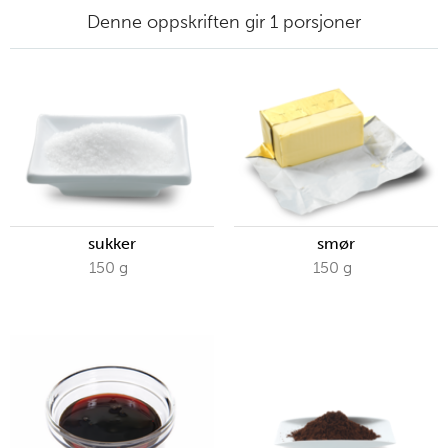
Denne oppskriften gir 1 porsjoner
sukker
smør
150
g
150
g