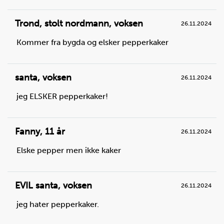
Trond, stolt nordmann
,
voksen
Ser din kjøkkenvekt annerledes ut?
26.11.2024
Kommer fra bygda og elsker pepperkaker
Det finnes mange ulike kjøkkenvekter. Det er lurt å lære
seg å bruke den som finnes hjemme hos deg.
santa
,
voksen
26.11.2024
jeg ELSKER pepperkaker!
Fanny
,
11 år
26.11.2024
Elske pepper men ikke kaker
EVIL santa
,
voksen
26.11.2024
jeg hater pepperkaker.
Steg
2