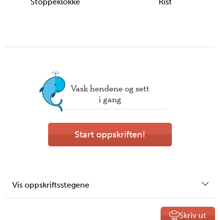
Stoppeklokke
Rist
Vask hendene og sett
i gang
Start oppskriften!
Vis oppskriftsstegene
Skriv ut