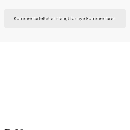
varme.
Varm opp blandingen
til
smøret
har smeltet
.
Rør med en sleiv underveis.
Kommentarfeltet er stengt for nye kommentarer!
Steg
4
Ta kjelen av platen
og skru av varmen.