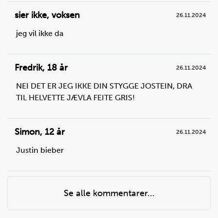
Mål opp sirup og ha
i
kjelen
.
sier ikke
,
voksen
26.11.2024
Du trenger
jeg vil ikke da
mørk sirup:
1,5
dl
Fredrik
,
18 år
26.11.2024
NEI DET ER JEG IKKE DIN STYGGE JOSTEIN, DRA
TIL HELVETTE JÆVLA FEITE GRIS!
Simon
,
12 år
26.11.2024
Justin bieber
Se alle kommentarer...
Steg
3
Ha kjelen på kokeplata og skru varmen på middels