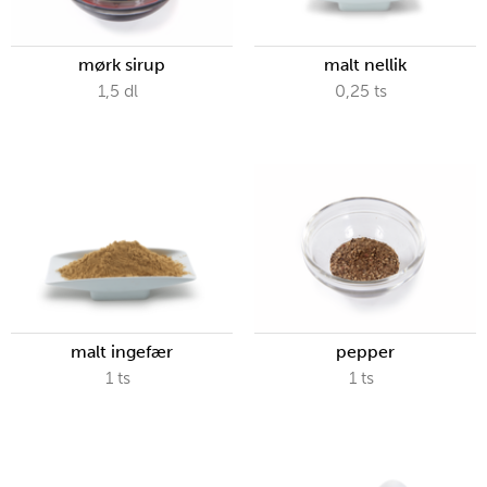
mørk sirup
malt nellik
1,5
dl
0,25
ts
malt ingefær
pepper
1
ts
1
ts