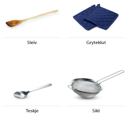
Sleiv
Gryteklut
Teskje
Sikt