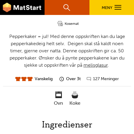
hovednavigasjonsmobilversjon
Hopp til hovedinnhold
Pepperkaker
MENY
Søk
Hovedn
Kosemat
MatStart
OPPSKRIFTER
Pepperkaker = jul! Med denne oppskriften kan du lage
pepperkakedeig helt selv. Deigen skal stå kaldt noen
timer, gjerne over natta. Denne oppskriften gir ca. 50
FILM
pepperkaker. Ønsker du å pynte pepperkakene kan du
sjekke ut oppskriften vår på
melisglasur
.
FØR DU STARTER
Vanskelig
Over 3t
127 Meninger
vanskelighet
forberedelsestid
Gå
til
LÆR MER
kommentarer
ovn
koke
TIL DE VOKSNE
nødvendige
Ingredienser
verktøy