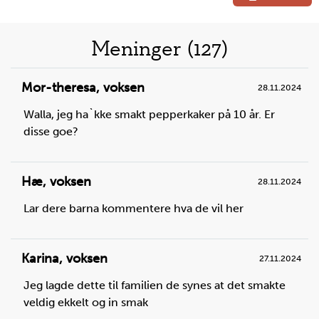
Liste
Meninger (127)
over
Mor-theresa
,
voksen
28.11.2024
oppskrifter
Walla, jeg ha`kke smakt pepperkaker på 10 år. Er
disse goe?
Hæ
,
voksen
28.11.2024
Lar dere barna kommentere hva de vil her
Steg
1
Finn frem en vekt
og en bolle,
og
m
ål opp den
mengden
sukker og
smør som du trenger.
Ha det
Karina
,
voksen
27.11.2024
over i en kjele.
Jeg lagde dette til familien de synes at det smakte
Du trenger
veldig ekkelt og in smak
sukker:
150
g ,
smør:
150
g