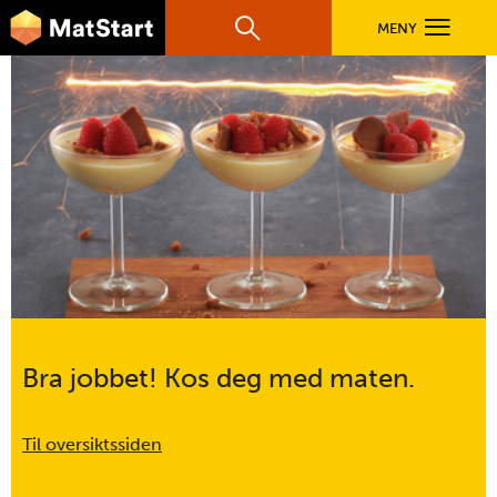
hovednavigasjonsmobilversjon
Hopp til hovedinnhold
MENY
Søk
Hovedn
Panna
MatStart
OPPSKRIFTER
cotta
oppsummering
FILM
FØR DU STARTER
LÆR MER
Bra jobbet! Kos deg med maten.
TIL DE VOKSNE
Til oversiktssiden