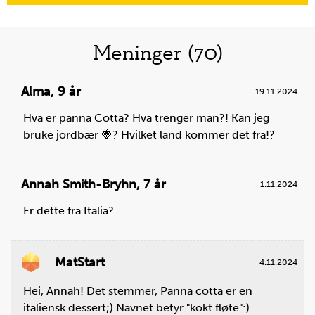
Meninger (70)
Alma
,
9 år
19.11.2024
Hva er panna Cotta? Hva trenger man?! Kan jeg
bruke jordbær 🍓? Hvilket land kommer det fra!?
Annah Smith-Bryhn
,
7 år
1.11.2024
Er dette fra Italia?
MatStart
4.11.2024
Hei, Annah! Det stemmer, Panna cotta er en
italiensk dessert;) Navnet betyr "kokt fløte":)