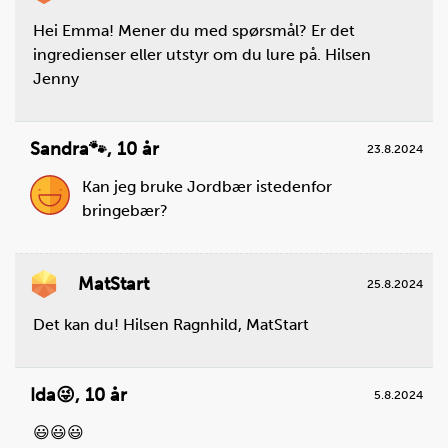
Hei Emma! Mener du med spørsmål? Er det
ingredienser eller utstyr om du lure på. Hilsen
Jenny
Sandra🐾
,
10 år
23.8.2024
Kan jeg bruke Jordbær istedenfor
bringebær?
MatStart
25.8.2024
Det kan du! Hilsen Ragnhild, MatStart
Ida😜
,
10 år
5.8.2024
😃😃😃