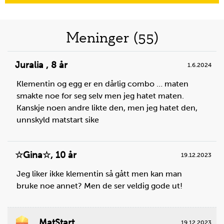
Meninger (55)
Juralia
,
8 år
1.6.2024
Klementin og egg er en dårlig combo … maten
smakte noe for seg selv men jeg hatet maten.
Kanskje noen andre likte den, men jeg hatet den,
unnskyld matstart sike
☆Gina☆
,
10 år
19.12.2023
Jeg liker ikke klementin så gått men kan man
bruke noe annet? Men de ser veldig gode ut!
MatStart
19.12.2023