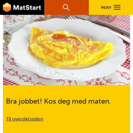
hovednavigasjonsmobilversjon
Hopp til hovedinnhold
MENY
Søk
Hovedn
Klementinomelett
MatStart
OPPSKRIFTER
oppsummering
FILM
FØR DU STARTER
LÆR MER
Bra jobbet! Kos deg med maten.
TIL DE VOKSNE
Til oversiktssiden