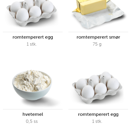
romtemperert egg
romtemperert smør
1
stk.
75
g
hvetemel
romtemperert egg
0,5
ss
1
stk.