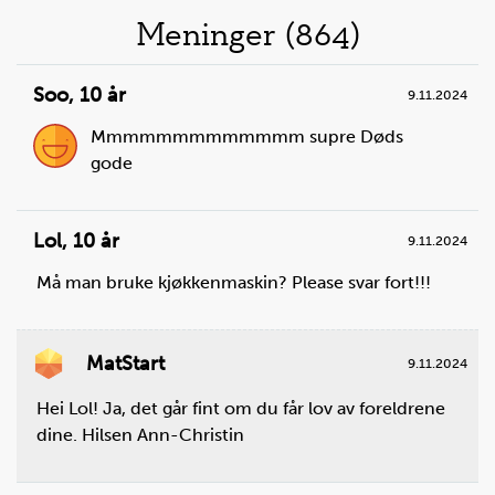
Liste
Meninger (864)
over
Soo
,
10 år
9.11.2024
oppskrifter
Mmmmmmmmmmmmm supre Døds
gode
Lol
,
10 år
9.11.2024
Må man bruke kjøkkenmaskin? Please svar fort!!!
Steg
1
Gjør klar kjøkkenmaskinen. Bakebollen skal være
ren. Sett en eltekrok i kjøkkenmaskinen, som skal
MatStart
brukes til å elte deigen.
9.11.2024
Hei Lol! Ja, det går fint om du får lov av foreldrene
dine. Hilsen Ann-Christin