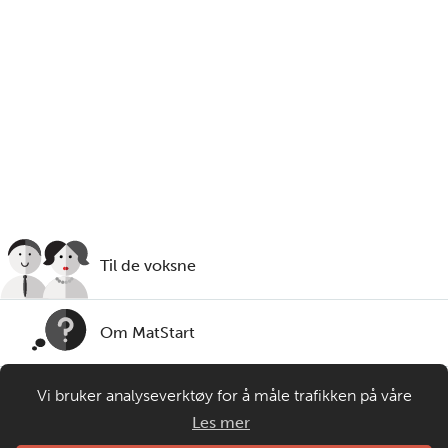
Steg
5
Mål opp melk og ha det i bakebollen.
Du trenger
melk:
2
dl
Til de voksne
Om MatStart
Vi bruker analyseverktøy for å måle trafikken på våre
Kontakt oss
nettsider. Informasjonskapsler plasseres i din nettleser og
Les mer
gir oss grunnlag for videreutvikling og drift av våre