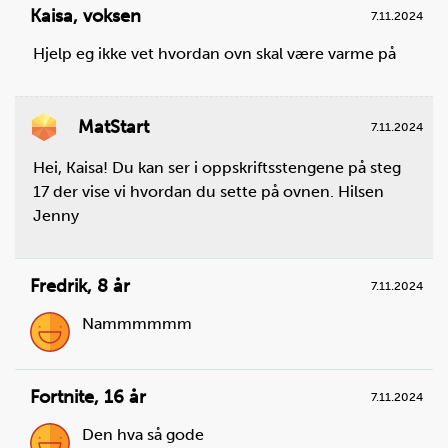
Kaisa
,
voksen
7.11.2024
Hjelp eg ikke vet hvordan ovn skal være varme på
MatStart
7.11.2024
Hei, Kaisa! Du kan ser i oppskriftsstengene på steg
17 der vise vi hvordan du sette på ovnen. Hilsen
Steg
2
Jenny
Mål opp hvetemel og sukker, og ha det i
bakebollen.
Du trenger
Fredrik
,
8 år
7.11.2024
hvetemel:
7
dl ,
sukker:
1
dl
Nammmmmm
Fortnite
,
16 år
7.11.2024
Den hva så gode