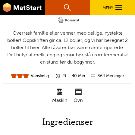
Hveteboller
hovednavigasjonsmobilversjon
Hopp til hovedinnhold
MENY
Søk
Hovedn
Kosemat
MatStart
Overrask familie eller venner med deilige, nystekte
OPPSKRIFTER
boller! Oppskriften gir ca. 12 boller, og vi har beregnet 2
boller til hver. Alle råvarer bør være romtempererte.
FILM
Det betyr at melk, egg og smør bør stå i romtemperatur
en stund før du begynner.
FØR DU STARTER
Vanskelig
2t + 40 Min
864 Meninger
vanskelighet
forberedelsestid
Gå
til
kommentarer
LÆR MER
maskin
ovn
TIL DE VOKSNE
nødvendige
Ingredienser
verktøy