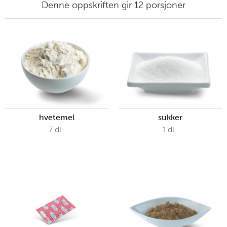
Denne oppskriften gir 12 porsjoner
hvetemel
sukker
7
dl
1
dl