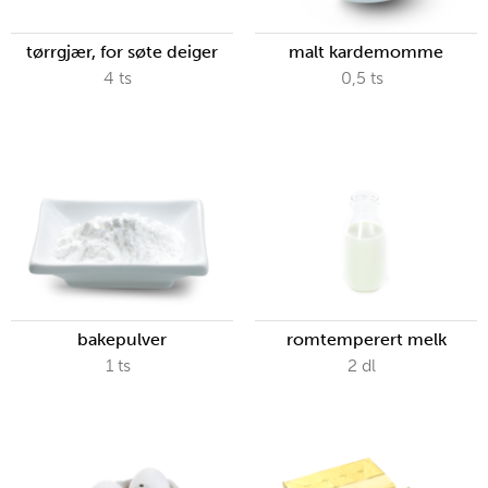
tørrgjær, for søte deiger
malt kardemomme
4
ts
0,5
ts
bakepulver
romtemperert melk
1
ts
2
dl