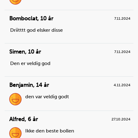
Bomboclat
,
10 år
7.11.2024
Driitttt god elsker disse
Simen
,
10 år
7.11.2024
Steg
3
Den er veldig god
Mål opp gjær og ha det i bakebollen.
Du trenger
Benjamin
,
14 år
4.11.2024
tørrgjær, for søte deiger:
4
ts
den var veldig godt
Alfred
,
6 år
27.10.2024
Ikke den beste bollen