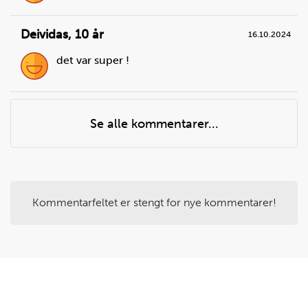
Deividas
,
10 år
16.10.2024
det var super !
Steg
4
Mål opp kardemomme og bakepulver, og ha det i
Se alle kommentarer...
bakebollen.
Du trenger
malt kardemomme:
0,5
ts ,
bakepulver:
1
ts
Kommentarfeltet er stengt for nye kommentarer!