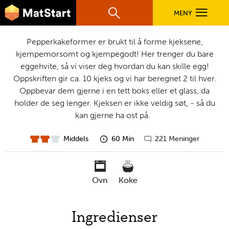
hovednavigasjonsmobilversjon
Hopp til hovedinnhold
MENY
Søk
Hovedn
Kosemat
Pepperkakeformer er brukt til å forme kjeksene,
MatStart
kjempemorsomt og kjempegodt! Her trenger du bare
OPPSKRIFTER
eggehvite, så vi viser deg hvordan du kan skille egg!
Oppskriften gir ca. 10 kjeks og vi har beregnet 2 til hver.
Oppbevar dem gjerne i en tett boks eller et glass, da
FILM
holder de seg lenger. Kjeksen er ikke veldig søt, - så du
kan gjerne ha ost på.
FØR DU STARTER
Middels
60 Min
221 Meninger
vanskelighet
forberedelsestid
Gå
til
LÆR MER
kommentarer
ovn
koke
TIL DE VOKSNE
nødvendige
Ingredienser
verktøy