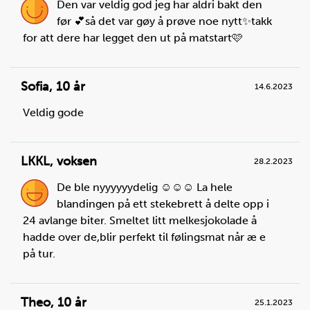
Den var veldig god jeg har aldri bakt den
før 💕så det var gøy å prøve noe nytt✨takk
for att dere har legget den ut på matstart🩷
Sofia
,
10 år
14.6.2023
Veldig gode
Steg
4
Skru platen på middels varme.
LKKL
,
voksen
28.2.2023
De ble nyyyyyydelig ☺️☺️☺️ La hele
blandingen på ett stekebrett å delte opp i
24 avlange biter. Smeltet litt melkesjokolade å
hadde over de,blir perfekt til følingsmat når æ e
på tur.
Theo
,
10 år
25.1.2023