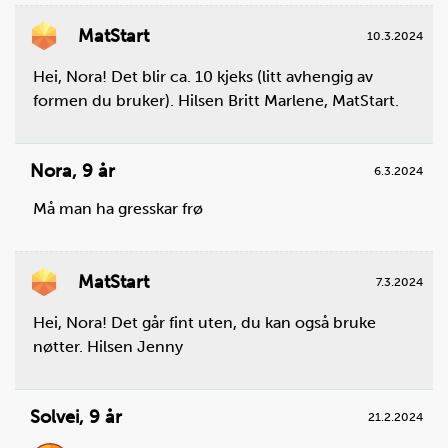
MatStart
10.3.2024
Hei, Nora! Det blir ca. 10 kjeks (litt avhengig av
formen du bruker). Hilsen Britt Marlene, MatStart.
Nora
,
9 år
6.3.2024
Må man ha gresskar frø
Steg
3
Ha brunt sukker og honning i kjelen.
MatStart
7.3.2024
Du trenger
Hei, Nora! Det går fint uten, du kan også bruke
brunt sukker:
2
ss ,
flytende honning:
4
ss
nøtter. Hilsen Jenny
Solvei
,
9 år
21.2.2024