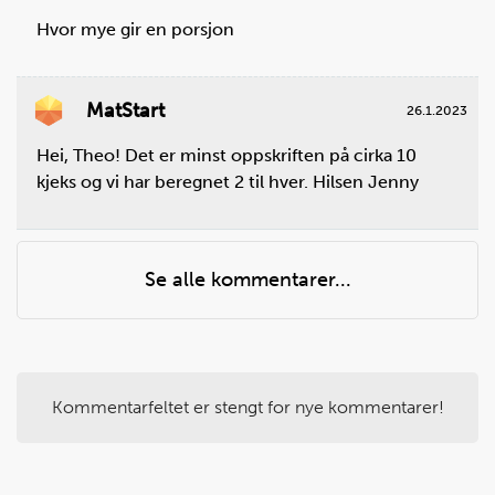
Hvor mye gir en porsjon
Steg
5
MatStart
26.1.2023
Rør med en sleiv til smøret har smeltet.
Hei, Theo! Det er minst oppskriften på cirka 10
kjeks og vi har beregnet 2 til hver. Hilsen Jenny
Se alle kommentarer...
Kommentarfeltet er stengt for nye kommentarer!
Steg
6
Skru av platen og trekk kjelen til siden.