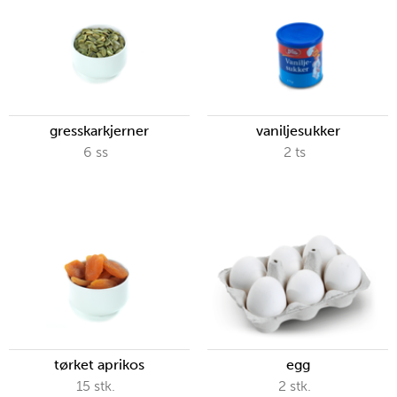
gresskarkjerner
vaniljesukker
6
ss
2
ts
tørket aprikos
egg
15
stk.
2
stk.