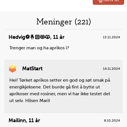
Liste
Meninger (221)
over
Hedvig⚽️🤞🏻😻🙀
,
11 år
13.11.2024
oppskrifter
Trenger man og ha aprikos i?
MatStart
14.11.2024
Hei! Tørket aprikos setter en god og søt smak på
Steg
1
energikjeksene. Det burde gå fint å bytte ut
Ta ut alle stekebrett fra ovnen, slik at den er tom.
aprikoser med rosiner, men vi har ikke testet det
Sett stekeovnen på 150 °C. Bruk over- og
ut selv. Hilsen Marit
undervarme.
Mailinn
,
11 år
8.10.2024