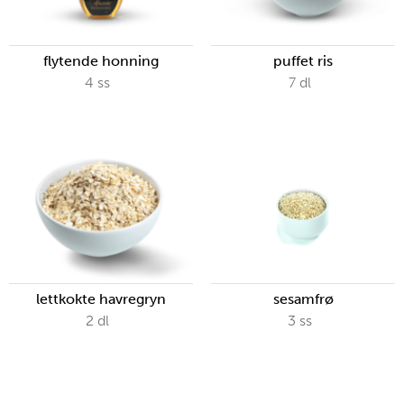
flytende honning
puffet ris
4
ss
7
dl
lettkokte havregryn
sesamfrø
2
dl
3
ss