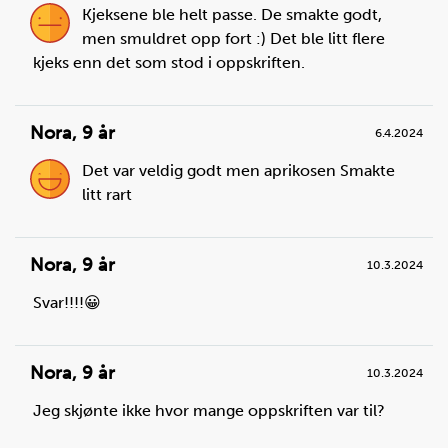
Kjeksene ble helt passe. De smakte godt,
men smuldret opp fort :) Det ble litt flere
kjeks enn det som stod i oppskriften.
Nora
,
9 år
6.4.2024
Det var veldig godt men aprikosen Smakte
litt rart
Steg
2
Nora
,
9 år
Mål opp smør, ha det i en liten kjele og sett kjelen på
10.3.2024
kokeplaten.
Svar!!!!😀
Du trenger
smør:
100
g
Nora
,
9 år
10.3.2024
Jeg skjønte ikke hvor mange oppskriften var til?