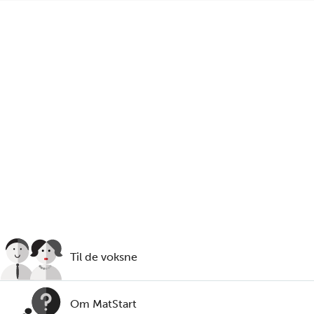
Har du husket å skru av platen?
Til de voksne
Om MatStart