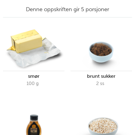
Denne oppskriften gir 5 porsjoner
smør
brunt sukker
100
g
2
ss