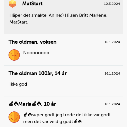
MatStart
10.3.2024
Håper det smakte, Anine:) Hilsen Britt Marlene,
MatStart.
Steg
3
Skyll vårløk og skjær i tynne skiver, og legg dem til
side på fjølen.
The oldman
,
voksen
16.1.2024
Du trenger
Nooooooop
vårløk:
3
stk.
The oldman 100år
,
14 år
16.1.2024
Ikke god
🍎☘️Maria🍎☘️
,
10 år
16.1.2024
🍎☘️super godt jeg trode det ikke var godt
men det var veldig godt🍎☘️