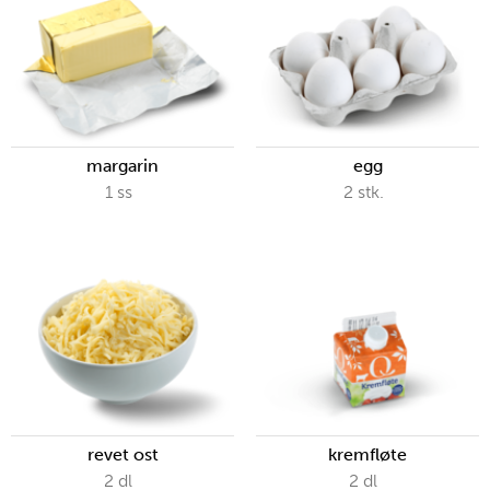
margarin
egg
1
ss
2
stk.
revet ost
kremfløte
2
dl
2
dl