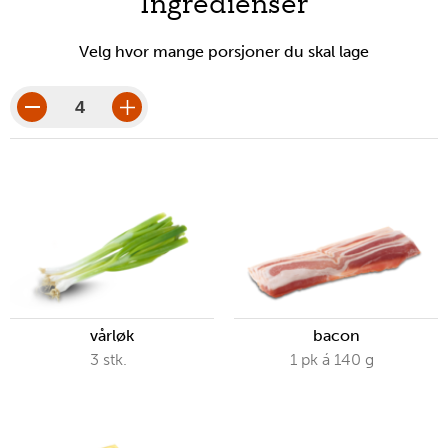
Ingredienser
verktøy
Velg hvor mange porsjoner du skal lage
porsjoner
porsjonsbeløp
vårløk
bacon
3
stk.
1
pk
á 140 g