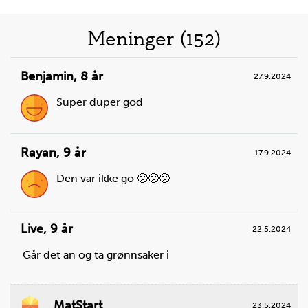
Liste
Meninger (152)
over
Benjamin
,
8 år
27.9.2024
oppskrifter
Super duper god
Rayan
,
9 år
17.9.2024
Den var ikke go 🤢🤢🤢
Steg
1
Sett en rist midt i en tom ovn.
Live
,
9 år
22.5.2024
Går det an og ta grønnsaker i
MatStart
23.5.2024