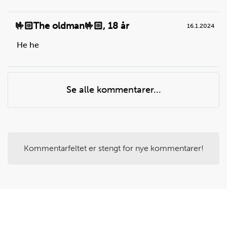
🤟🏻The oldman🤟🏻
,
18 år
16.1.2024
Steg
4
He he
Kutt bacon i små biter.
Du trenger
bacon:
1
pk
Se alle kommentarer...
Kommentarfeltet er stengt for nye kommentarer!