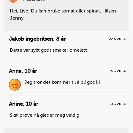
Hei, Live! Du kan bruke tomat eller spinat. Hilsen
Jenny
Jakob ingebritsen
,
8 år
22.5.2024
Dette var sykt godt smaker omelett
Steg
2
Sett stekeovnen på 200 °C. Bruk under- og
overvarme.
Anna
,
10 år
15.3.2024
Jeg tror det kommer til å bli god!!!
Anine
,
10 år
10.3.2024
Skal prøve nå gleder meg veldig