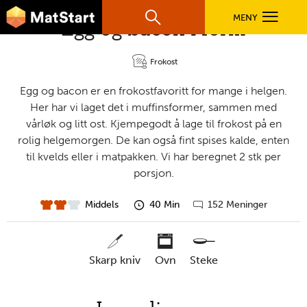
hovednavigasjonsmobilversjon
Hopp til hovedinnhold
MENY
Egg og bacon i form
Søk
Hovedn
MatStart
Frokost
OPPSKRIFTER
Egg og bacon er en frokostfavoritt for mange i helgen.
Her har vi laget det i muffinsformer, sammen med
FILM
vårløk og litt ost. Kjempegodt å lage til frokost på en
rolig helgemorgen. De kan også fint spises kalde, enten
til kvelds eller i matpakken. Vi har beregnet 2 stk per
FØR DU STARTER
porsjon.
Middels
40 Min
152 Meninger
vanskelighet
forberedelsestid
Gå
LÆR MER
til
kommentarer
skarp kniv
ovn
steke
TIL DE VOKSNE
nødvendige