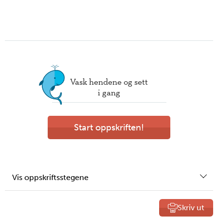
Vask hendene og sett
i gang
Start oppskriften!
Vis oppskriftsstegene
Skriv ut