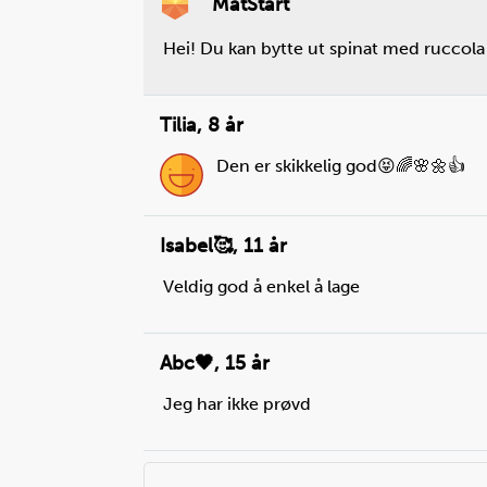
MatStart
Hei! Du kan bytte ut spinat med ruccola e
Tilia
,
8 år
Den er skikkelig god😝🌈🌸🌼👍
Isabel🥰
,
11 år
Veldig god å enkel å lage
Abc🖤
,
15 år
Jeg har ikke prøvd