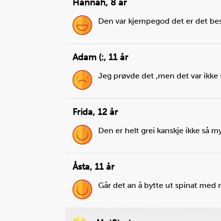
Hannah
,
8 år
Den var kjempegod det er det beste
Adam (:
,
11 år
Jeg prøvde det ,men det var ikke 
Frida
,
12 år
Den er helt grei kanskje ikke så my
Åsta
,
11 år
Går det an å bytte ut spinat med