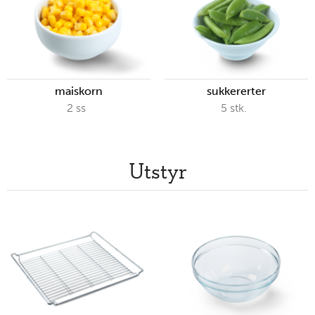
maiskorn
sukkererter
2
ss
5
stk.
Utstyr