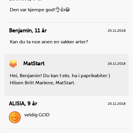
Den var kjempe god!👌👍😀
Steg
2
Sett stekeovnen på 180 °C. Bruk under- og
Benjamin
,
11 år
25.11.2018
overvarme.
Kan du ta noe anen en sakker arter?
MatStart
26.11.2018
Hei, Benjamin! Du kan f.eks. ha i paprikabiter:)
Hilsen Britt Marlene, MatStart.
ALISIA
,
9 år
25.11.2018
veldig GOD
Steg
3