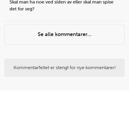
Skal man ha noe ved siden av eller skal man spise
det for seg?
Steg
4
Mål opp melk og ha i bollen.
Se alle kommentarer...
Du trenger
helmelk:
0,5
dl
Kommentarfeltet er stengt for nye kommentarer!