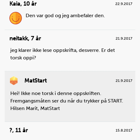
Knekk egg i en bolle.
Kaia
,
10 år
22.9.2017
Du trenger
Den var god og jeg ambefaler den.
egg:
2
stk.
neitakk
,
7 år
21.9.2017
Eggeskall i bollen?
jeg klarer ikke lese oppskrifta, desverre. Er det
Bruk en teskje eller en større bit av eggeskallet for å ta
torsk oppi?
det ut.
MatStart
21.9.2017
Hei! Ikke noe torsk i denne oppskriften.
Fremgangsmåten ser du når du trykker på START.
Hilsen Marit, MatStart
?
,
11 år
15.8.2017