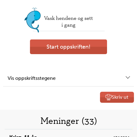
Vask hendene og sett
i gang
Start oppskriften!
Vis oppskriftsstegene
Skriv ut
Liste
Meninger (33)
over