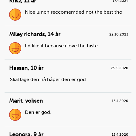
Krisz
,
11 år
17.4.2024
oppskrifter
Nice lunch reccomemded not the best tho
Miley richards
,
14 år
22.10.2023
I’d like it because i love the taste
Steg
1
Sett en rist midt i en tom ovn.
Hassan
,
10 år
29.5.2020
Skal lage den nå håper den er god
Marit
,
voksen
15.4.2020
Den er god.
Leonora
,
9 år
15.4.2020