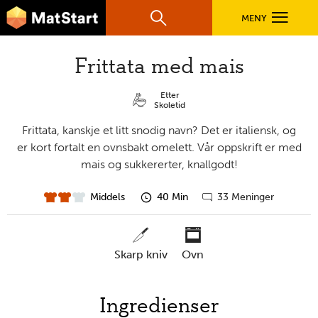
hovednavigasjonsmobilversjon
Hopp til hovedinnhold
MENY
Søk
Hovedn
Frittata med mais
MatStart
OPPSKRIFTER
Etter
Skoletid
FILM
Frittata, kanskje et litt snodig navn? Det er italiensk, og
er kort fortalt en ovnsbakt omelett. Vår oppskrift er med
mais og sukkererter, knallgodt!
FØR DU STARTER
Middels
40 Min
33 Meninger
vanskelighet
forberedelsestid
Gå
til
LÆR MER
kommentarer
skarp kniv
ovn
TIL DE VOKSNE
nødvendige
Ingredienser
verktøy