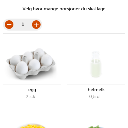
Velg hvor mange porsjoner du skal lage
porsjoner
porsjonsbeløp
egg
helmelk
2
stk.
0,5
dl