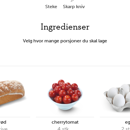
steke
skarp kniv
Ingredienser
Velg hvor mange porsjoner du skal lage
rød
cherrytomat
e
kive
4
stk.
2
st