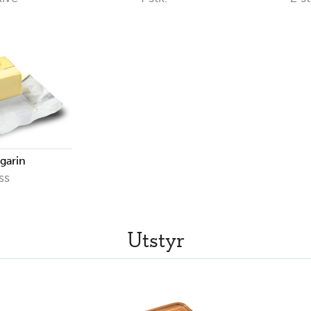
garin
ss
Utstyr