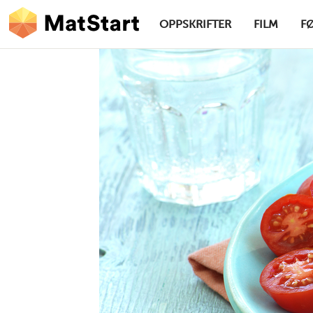
hovednavigasjonsskrivebordsversjon
Hopp til hovedinnhold
OPPSKRIFTER
FILM
F
MatStart