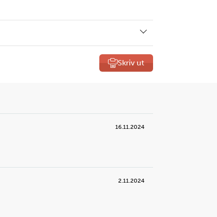
Skriv ut
16.11.2024
2.11.2024
g
3
k egg i en liten bolle.
renger