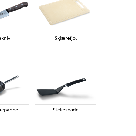
ekniv
Skjærefjøl
ekepanne
Stekespade