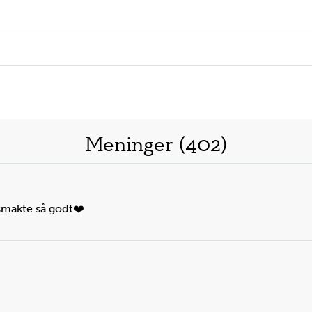
Meninger (402)
 smakte så godt❤️
Steg
2
Ste
Skyll cherrytomater og del dem i to.
Knek
Du trenger
Du t