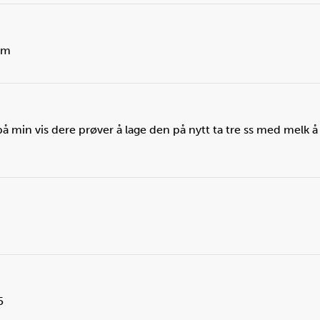
cherrytomat:
4
stk.
egg
dem
Vanlig tomat?
Egg
Har du vanlig tomat kan du skjære opp det,
Bru
istedenfor cherrytomater.
egg
 på min vis dere prøver å lage den på nytt ta tre ss med melk å 
5