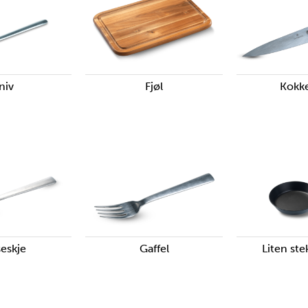
niv
Fjøl
Kokk
seskje
Gaffel
Liten st