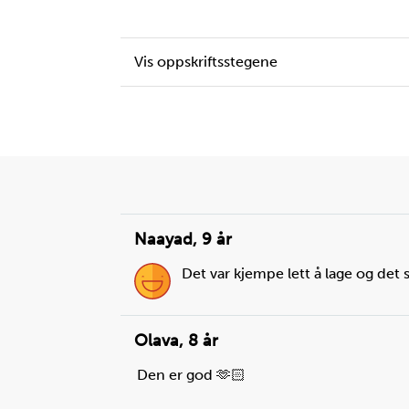
Vis oppskriftsstegene
Liste
over
Naayad
,
9 år
oppskrifter
Det var kjempe lett å lage og det
Olava
,
8 år
Steg
1
Skjær brød og smør på margarin.
Den er god 🫶🏻
Du trenger