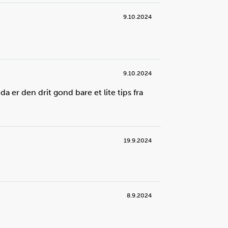
:
2
stk.
9.10.2024
eskall i bollen?
k en teskje eller en større bit av
9.10.2024
eskallet for å ta det ut.
da er den drit gond bare et lite tips fra
19.9.2024
8.9.2024