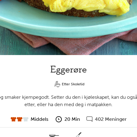
Eggerøre
Etter Skoletid
og smaker kjempegodt. Setter du den i kjøleskapet, kan du også 
etter, eller ha den med deg i matpakken.
Middels
20 Min
402 Meninger
vanskelighet
forberedelsestid
Gå
til
kommentarer