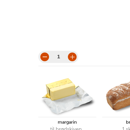
nødvendige
verktøy
porsjoner
porsjonsbeløp
margarin
b
til brødskiven
1
s