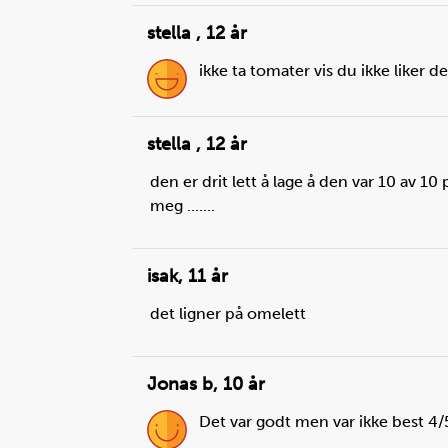
stella
,
12 år
margarin:
til brødskiven ,
brød:
1
skive
ikke ta tomater vis du ikke liker 
stella
,
12 år
den er drit lett å lage å den var 10 av 10
meg .......
isak
,
11 år
det ligner på omelett
Jonas b
,
10 år
Det var godt men var ikke best 4/