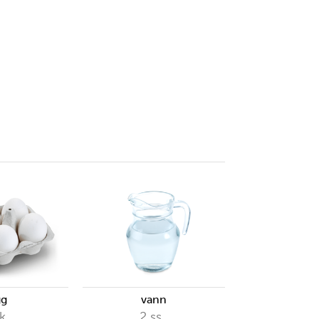
gg
vann
k.
2
ss