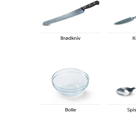
Brødkniv
K
Bolle
Spi