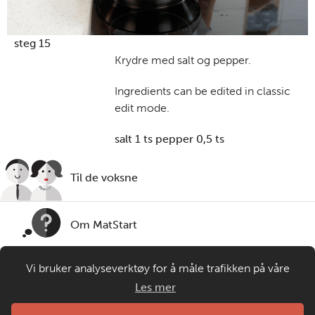
steg 15
Krydre med salt og pepper.
Ingredients can be edited in classic
edit mode.
salt 1 ts pepper 0,5 ts
Til de voksne
Om MatStart
Vi bruker analyseverktøy for å måle trafikken på våre
Kontakt oss
nettsider. Informasjonskapsler plasseres i din nettleser og
Les mer
gir oss grunnlag for videreutvikling og drift av våre