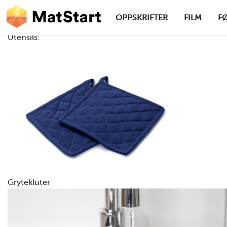
hovednavigasjonsskrivebordsversjon
Hopp til hovedinnhold
OPPSKRIFTER
FILM
F
Utensils:
MatStart
Grytekluter