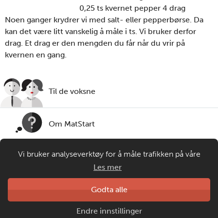
0,25 ts kvernet pepper 4 drag
Noen ganger krydrer vi med salt- eller pepperbørse. Da
kan det være litt vanskelig å måle i ts. Vi bruker derfor
drag. Et drag er den mengden du får når du vrir på
kvernen en gang.
Til de voksne
Om MatStart
Vi bruker analyseverktøy for å måle trafikken på våre
Kontakt oss
nettsider. Informasjonskapsler plasseres i din nettleser og
Les mer
gir oss grunnlag for videreutvikling og drift av våre
tjenester. Om du velger å bruke matprat.no blir
Laget av
Godta alle
Matprat
anonymisert brukerdata samlet inn, men ingen
Copyright © 2026
Endre innstillinger
personopplysninger om deg vil samles eller lagres.
Personvern og informasjonskapsler