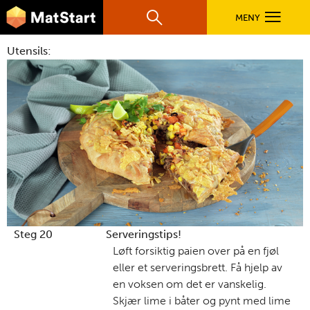
hovednavigasjonsmobilversjon
Hopp til hovedinnhold
MENY
Søk
Hovedn
Utensils:
MatStart
OPPSKRIFTER
FILM
FØR DU STARTER
LÆR MER
Steg 20
Serveringstips!
Løft forsiktig paien over på en fjøl
eller et serveringsbrett. Få hjelp av
TIL DE VOKSNE
en voksen om det er vanskelig.
Skjær lime i båter og pynt med lime