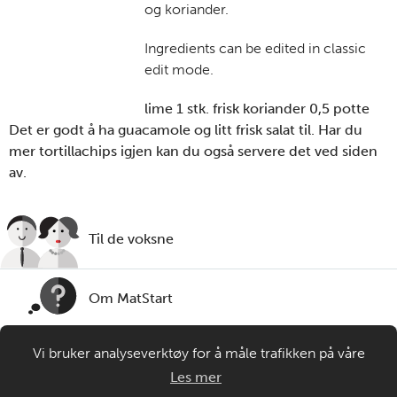
og koriander.
Ingredients can be edited in classic
edit mode.
lime 1 stk. frisk koriander 0,5 potte
Det er godt å ha guacamole og litt frisk salat til. Har du
mer tortillachips igjen kan du også servere det ved siden
av.
Til de voksne
Om MatStart
Vi bruker analyseverktøy for å måle trafikken på våre
Kontakt oss
nettsider. Informasjonskapsler plasseres i din nettleser og
Les mer
gir oss grunnlag for videreutvikling og drift av våre