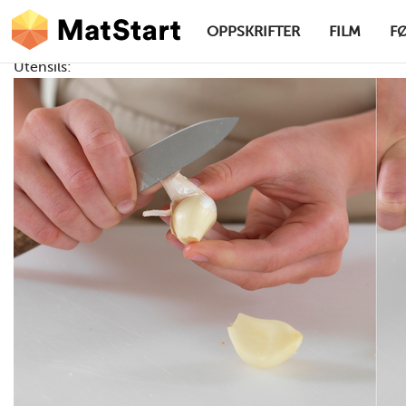
hovednavigasjonsskrivebordsversjon
Hopp til hovedinnhold
OPPSKRIFTER
FILM
F
Utensils:
MatStart