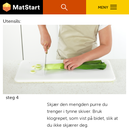
hovednavigasjonsmobilversjon
Hopp til hovedinnhold
MENY
Søk
Hovedn
Utensils:
MatStart
OPPSKRIFTER
FILM
FØR DU STARTER
LÆR MER
steg 4
Skjær den mengden purre du
trenger i tynne skiver. Bruk
TIL DE VOKSNE
klogrepet, som vist på bidet, slik at
du ikke skjærer deg.