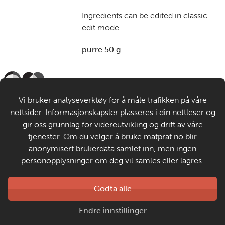
Ingredients can be edited in classic
edit mode.
purre 50 g
Til de voksne
Vi bruker analyseverktøy for å måle trafikken på våre
nettsider. Informasjonskapsler plasseres i din nettleser og
Om MatStart
gir oss grunnlag for videreutvikling og drift av våre
tjenester. Om du velger å bruke matprat.no blir
anonymisert brukerdata samlet inn, men ingen
Kontakt oss
personopplysninger om deg vil samles eller lagres.
Laget av
Godta alle
Matprat
Copyright © 2026
Endre innstillinger
Personvern og informasjonskapsler