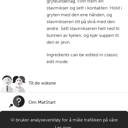
gryteunderlag. Finn frem en
stavmikser og sett i kontakten.
Hold i
gryten med den ene hånden, og
stavmikseren litt på skrå med den
andre. Sett stavmikseren helt ned til
bunnen av kjelen, og kjør suppen til
den er jevn.
Ingredients can be edited in classic
edit mode.
Til de voksne
Om MatStart
Vi bruker analyseverktøy for å måle trafikken på våre
Kontakt oss
nettsider. Informasjonskapsler plasseres i din nettleser og
Les mer