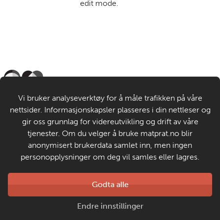
edit mode.
Til de voksne
Vi bruker analyseverktøy for å måle trafikken på våre
nettsider. Informasjonskapsler plasseres i din nettleser og
Om MatStart
gir oss grunnlag for videreutvikling og drift av våre
tjenester. Om du velger å bruke matprat.no blir
anonymisert brukerdata samlet inn, men ingen
Kontakt oss
personopplysninger om deg vil samles eller lagres.
Laget av
Godta alle
Matprat
Copyright © 2026
Endre innstillinger
Personvern og informasjonskapsler