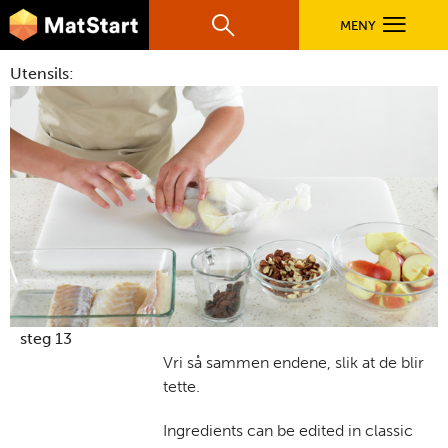
hovednavigasjonsmobilversjon
Hopp til hovedinnhold
MENY
Søk
Hovedn
Utensils:
MatStart
OPPSKRIFTER
FILM
FØR DU STARTER
LÆR MER
steg 13
Vri så sammen endene, slik at de blir
tette.
TIL DE VOKSNE
Ingredients can be edited in classic