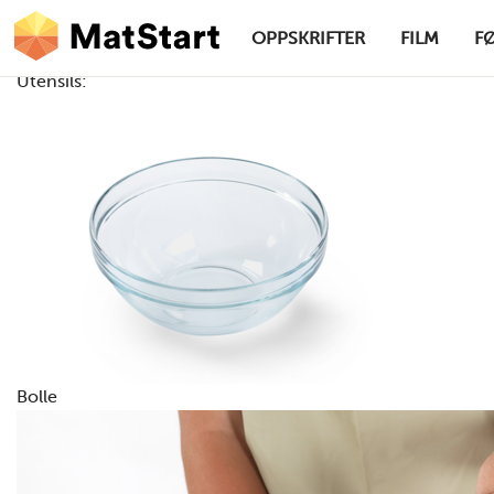
hovednavigasjonsskrivebordsversjon
Hopp til hovedinnhold
OPPSKRIFTER
FILM
F
Utensils:
MatStart
Bolle