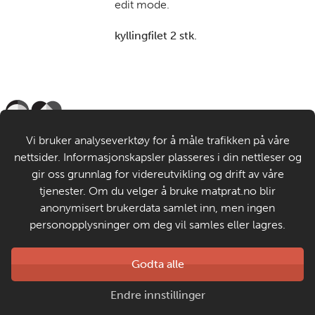
edit mode.
kyllingfilet 2 stk.
Til de voksne
Vi bruker analyseverktøy for å måle trafikken på våre
nettsider. Informasjonskapsler plasseres i din nettleser og
Om MatStart
gir oss grunnlag for videreutvikling og drift av våre
tjenester. Om du velger å bruke matprat.no blir
anonymisert brukerdata samlet inn, men ingen
Kontakt oss
personopplysninger om deg vil samles eller lagres.
Laget av
Godta alle
Matprat
Copyright © 2026
Endre innstillinger
Personvern og informasjonskapsler