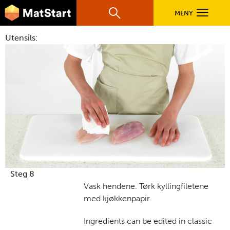
hovednavigasjonsmobilversjon
Hopp til hovedinnhold
MENY
Søk
Hovedn
Utensils:
MatStart
OPPSKRIFTER
FILM
FØR DU STARTER
LÆR MER
Steg 8
Vask hendene. Tørk kyllingfiletene
med kjøkkenpapir.
TIL DE VOKSNE
Ingredients can be edited in classic