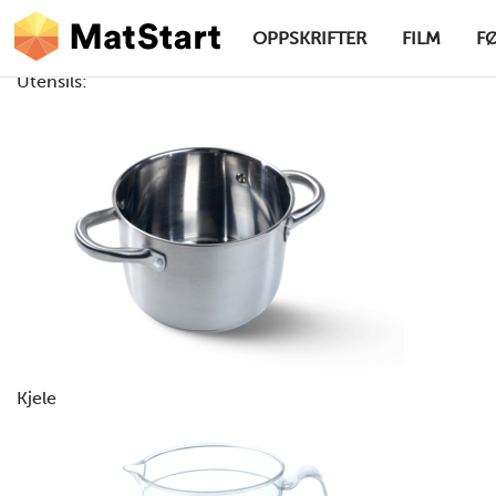
hovednavigasjonsskrivebordsversjon
Hopp til hovedinnhold
OPPSKRIFTER
FILM
F
Utensils:
MatStart
Kjele