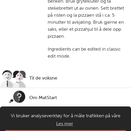
benken. Bruk grytekluter og ta
stekebrettet ut av ovnen. Sett brettet
på risten og la pizzaen stå i ca. 5
minutter til avkjøling. Bruk gjerne en
saks, eller et pizzahjul til å dele opp
pizzaen.
Ingredients can be edited in classic
edit mode.
Til de voksne
Om MatStart
Vi bruker analyseverktøy for å måle trafikken på våre
Kontakt oss
nettsider. Informasjonskapsler plasseres i din nettleser og
Les mer
gir oss grunnlag for videreutvikling og drift av våre