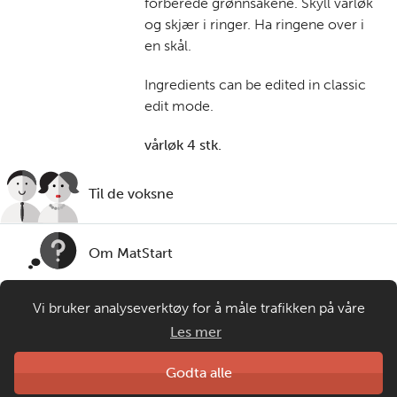
forberede grønnsakene. Skyll vårløk
og skjær i ringer. Ha ringene over i
en skål.
Ingredients can be edited in classic
edit mode.
vårløk 4 stk.
Til de voksne
Om MatStart
Vi bruker analyseverktøy for å måle trafikken på våre
Kontakt oss
nettsider. Informasjonskapsler plasseres i din nettleser og
Les mer
gir oss grunnlag for videreutvikling og drift av våre
tjenester. Om du velger å bruke matprat.no blir
Laget av
Godta alle
Matprat
anonymisert brukerdata samlet inn, men ingen
Copyright © 2026