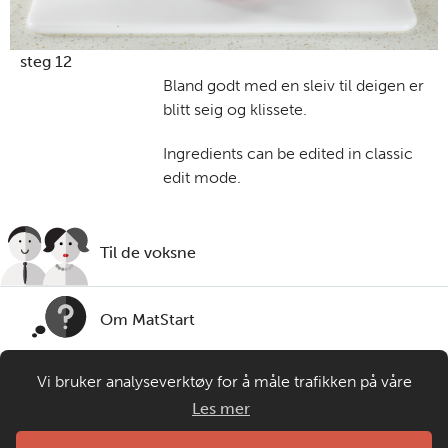
steg 12
Bland godt med en sleiv til deigen er
blitt seig og klissete.
Ingredients can be edited in classic
edit mode.
Til de voksne
Om MatStart
Vi bruker analyseverktøy for å måle trafikken på våre
Kontakt oss
nettsider. Informasjonskapsler plasseres i din nettleser og
Les mer
gir oss grunnlag for videreutvikling og drift av våre