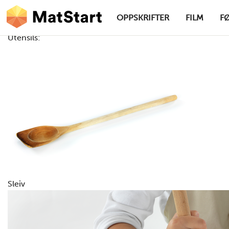
hovednavigasjonsskrivebordsversjon
Hopp til hovedinnhold
OPPSKRIFTER
FILM
F
Utensils:
MatStart
Sleiv