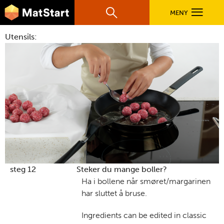
hovednavigasjonsmobilversjon
Hopp til hovedinnhold
MENY
Søk
Hovedn
Utensils:
MatStart
OPPSKRIFTER
FILM
FØR DU STARTER
LÆR MER
steg 12
Steker du mange boller?
Ha i bollene når smøret/margarinen
har sluttet å bruse.
TIL DE VOKSNE
Ingredients can be edited in classic