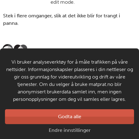
edit mode.
Stek i flere omganger, slik at det ikke blir for trangt i
panna.
Til de voksne
Vi bruker analyseverktøy for å måle trafikken på våre
nettsider. Informasjonskapsler plasseres i din nettleser og
Om MatStart
gir oss grunnlag for videreutvikling og drift av våre
tjenester. Om du velger å bruke matprat.no blir
anonymisert brukerdata samlet inn, men ingen
Kontakt oss
personopplysninger om deg vil samles eller lagres.
Laget av
Godta alle
Matprat
Copyright © 2026
Endre innstillinger
Personvern og informasjonskapsler