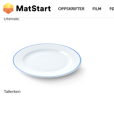
hovednavigasjonsskrivebordsversjon
Hopp til hovedinnhold
OPPSKRIFTER
FILM
F
Utensils:
MatStart
Tallerken