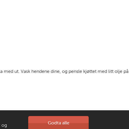
ta med ut. Vask hendene dine, og pensle kjøttet med litt olje på
Kontakt oss
Godta alle
r og