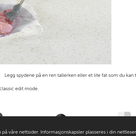
Legg spydene på en ren tallerken eller et lite fat som du kan 
 classic edit mode.
Til de voksne
Om MatStart
 på våre nettsider. Informasjonskapsler plasseres i din nettlese