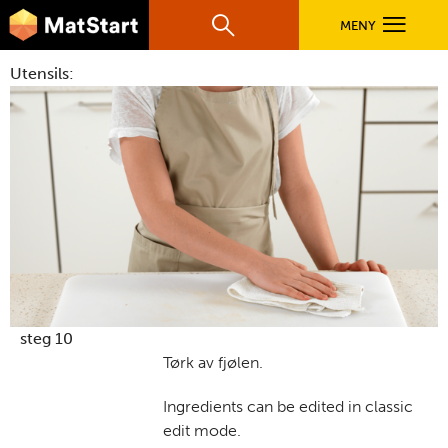
hovednavigasjonsmobilversjon
Hopp til hovedinnhold
MENY
Søk
Hovedn
Utensils:
MatStart
OPPSKRIFTER
FILM
FØR DU STARTER
LÆR MER
steg 10
Tørk av fjølen.
TIL DE VOKSNE
Ingredients can be edited in classic
edit mode.