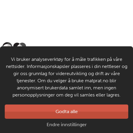
Til de voksne
Vi bruker analyseverktøy for å måle trafikken på våre
nettsider. Informasjonskapsler plasseres i din nettleser og
Om MatStart
gir oss grunnlag for videreutvikling og drift av våre
tjenester. Om du velger å bruke matprat.no blir
anonymisert brukerdata samlet inn, men ingen
Kontakt oss
personopplysninger om deg vil samles eller lagres.
Laget av
Godta alle
Matprat
Copyright © 2026
Endre innstillinger
Personvern og informasjonskapsler