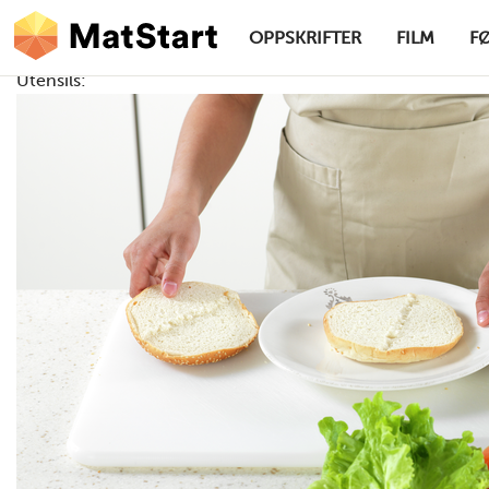
hovednavigasjonsskrivebordsversjon
Hopp til hovedinnhold
OPPSKRIFTER
FILM
F
Utensils:
MatStart