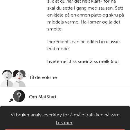
slik at du har det helt klart- for nå
skal du sette i gang med sausen. Sett
en kjele på en annen plate og skru på
middels varme. Ha i smør og la det
smelte.
Ingredients can be edited in classic
edit mode.
hvetemel 3 ss smør 2 ss melk 6 dl
Til de voksne
Om MatStart
Vi bruker analyseverktøy for å måle trafikken på våre
Kontakt oss
nettsider. Informasjonskapsler plasseres i din nettleser og
Les mer
gir oss grunnlag for videreutvikling og drift av våre