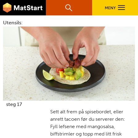
hovednavigasjonsmobilversjon
Hopp til hovedinnhold
MENY
Søk
Hovedn
Utensils:
MatStart
OPPSKRIFTER
FILM
FØR DU STARTER
LÆR MER
steg 17
Sett alt frem på spisebordet, eller
anrett tacoen før du serverer den:
TIL DE VOKSNE
Fyll lefsene med mangosalsa,
biffstrimler og topp med litt frisk