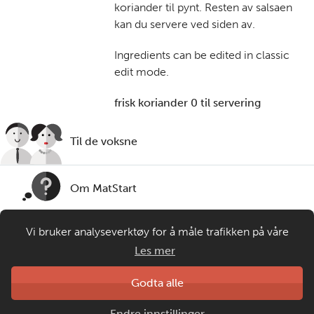
koriander til pynt. Resten av salsaen
kan du servere ved siden av.
Ingredients can be edited in classic
edit mode.
frisk koriander 0 til servering
Til de voksne
Om MatStart
Vi bruker analyseverktøy for å måle trafikken på våre
Kontakt oss
nettsider. Informasjonskapsler plasseres i din nettleser og
Les mer
gir oss grunnlag for videreutvikling og drift av våre
tjenester. Om du velger å bruke matprat.no blir
Laget av
Godta alle
Matprat
anonymisert brukerdata samlet inn, men ingen
Copyright © 2026
Endre innstillinger