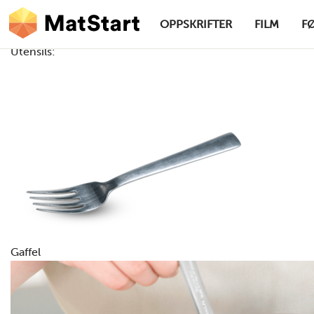
hovednavigasjonsskrivebordsversjon
Hopp til hovedinnhold
OPPSKRIFTER
FILM
F
Utensils:
MatStart
Gaffel