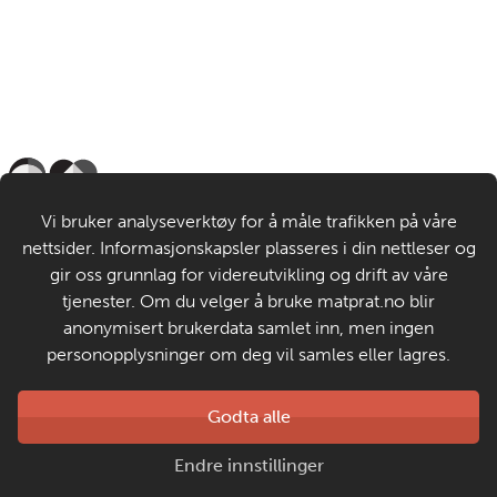
Til de voksne
Vi bruker analyseverktøy for å måle trafikken på våre
nettsider. Informasjonskapsler plasseres i din nettleser og
Om MatStart
gir oss grunnlag for videreutvikling og drift av våre
tjenester. Om du velger å bruke matprat.no blir
anonymisert brukerdata samlet inn, men ingen
Kontakt oss
personopplysninger om deg vil samles eller lagres.
Laget av
Godta alle
Matprat
Copyright © 2026
Endre innstillinger
Personvern og informasjonskapsler