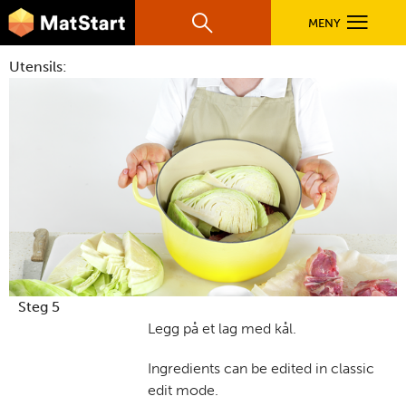
hovednavigasjonsmobilversjon
Hopp til hovedinnhold
MENY
Søk
Hovedn
Utensils:
MatStart
OPPSKRIFTER
FILM
FØR DU STARTER
LÆR MER
Steg 5
Legg på et lag med kål.
TIL DE VOKSNE
Ingredients can be edited in classic
edit mode.