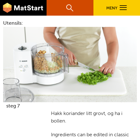
hovednavigasjonsmobilversjon
Hopp til hovedinnhold
MENY
Søk
Hovedn
Utensils:
MatStart
OPPSKRIFTER
FILM
FØR DU STARTER
LÆR MER
steg 7
Hakk koriander litt grovt, og ha i
bollen.
TIL DE VOKSNE
Ingredients can be edited in classic