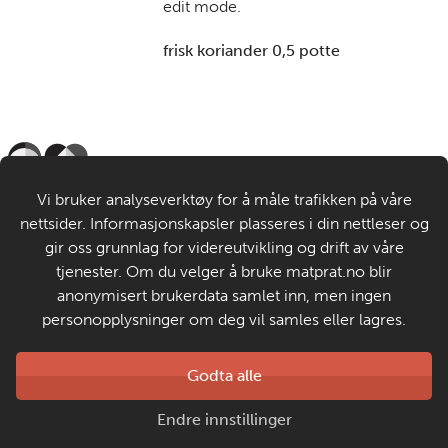
edit mode.
frisk koriander 0,5 potte
Til de voksne
Vi bruker analyseverktøy for å måle trafikken på våre
nettsider. Informasjonskapsler plasseres i din nettleser og
Om MatStart
gir oss grunnlag for videreutvikling og drift av våre
tjenester. Om du velger å bruke matprat.no blir
anonymisert brukerdata samlet inn, men ingen
Kontakt oss
personopplysninger om deg vil samles eller lagres.
Laget av
Godta alle
Matprat
Copyright © 2026
Endre innstillinger
Personvern og informasjonskapsler