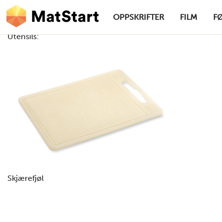
hovednavigasjonsskrivebordsversjon
Hopp til hovedinnhold
OPPSKRIFTER
FILM
F
Utensils:
MatStart
Skjærefjøl