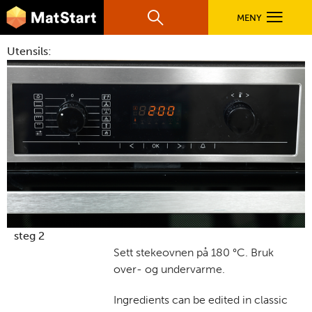
hovednavigasjonsmobilversjon
Hopp til hovedinnhold
MENY
Søk
Hovedn
Utensils:
MatStart
OPPSKRIFTER
FILM
FØR DU STARTER
LÆR MER
steg 2
Sett stekeovnen på 180 °C. Bruk
over- og undervarme.
TIL DE VOKSNE
Ingredients can be edited in classic