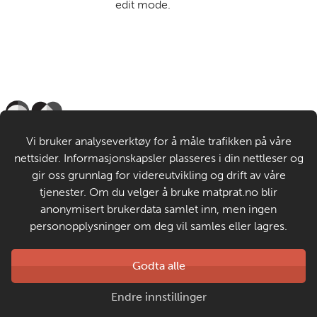
edit mode.
Til de voksne
Vi bruker analyseverktøy for å måle trafikken på våre
nettsider. Informasjonskapsler plasseres i din nettleser og
Om MatStart
gir oss grunnlag for videreutvikling og drift av våre
tjenester. Om du velger å bruke matprat.no blir
anonymisert brukerdata samlet inn, men ingen
Kontakt oss
personopplysninger om deg vil samles eller lagres.
Laget av
Godta alle
Matprat
Copyright © 2026
Endre innstillinger
Personvern og informasjonskapsler