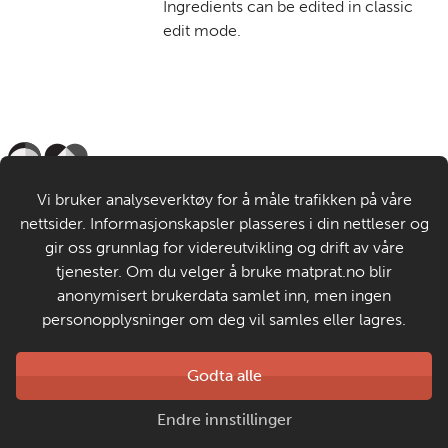
Ingredients can be edited in classic
edit mode.
Til de voksne
Vi bruker analyseverktøy for å måle trafikken på våre
nettsider. Informasjonskapsler plasseres i din nettleser og
Om MatStart
gir oss grunnlag for videreutvikling og drift av våre
tjenester. Om du velger å bruke matprat.no blir
anonymisert brukerdata samlet inn, men ingen
Kontakt oss
personopplysninger om deg vil samles eller lagres.
Laget av
Godta alle
Matprat
Copyright © 2026
Endre innstillinger
Personvern og informasjonskapsler