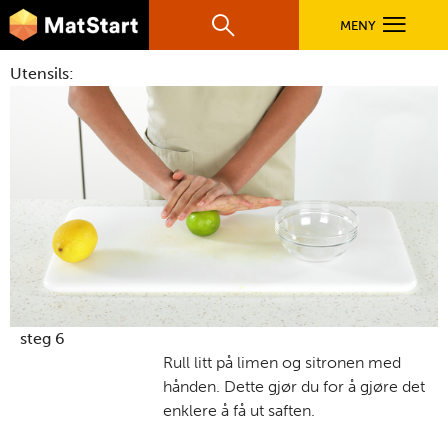
hovednavigasjonsmobilversjon
Hopp til hovedinnhold
MENY
Søk
Hovedn
Utensils:
MatStart
OPPSKRIFTER
FILM
FØR DU STARTER
LÆR MER
steg 6
Rull litt på limen og sitronen med
hånden. Dette gjør du for å gjøre det
TIL DE VOKSNE
enklere å få ut saften.