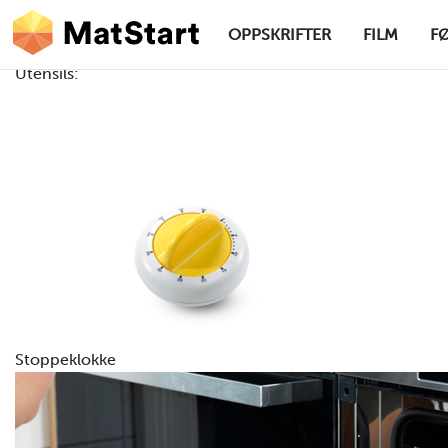
hovednavigasjonsskrivebordsversjon
Hopp til hovedinnhold
OPPSKRIFTER
FILM
F
Utensils:
MatStart
Stoppeklokke