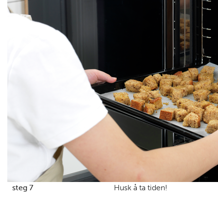
steg 7
Husk å ta tiden!